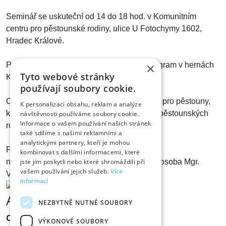
Seminář se uskuteční od 14 do 18 hod. v Komunitním
centru pro pěstounské rodiny, ulice U Fotochymy 1602,
Hradec Králové.
×
Po dobu seminářů je pro děti připraven program v hernách
Tyto webové stránky
Komunitního centra.
používají soubory cookie.
Cena jednotlivého semináře 500 Kč/ osoba pro pěstouny,
K personalizaci obsahu, reklam a analýze
kteří nemají uzavřenou Dohodu s Centrem pěstounských
návštěvnosti používáme soubory cookie.
Informace o vašem používání našich stránek
rodin o. s.
také sdílíme s našimi reklamními a
analytickými partnery, kteří je mohou
Přihlášky a dotazy posílejte
kombinovat s dalšími informacemi, které
jste jim poskytli nebo které shromáždili při
na
vlasta@pestounskerodiny.cz
, kontaktní osoba Mgr.
vašem používání jejich služeb.
Více
Vlasta Neckařová.
informací
Adresa
NEZBYTNĚ NUTNÉ SOUBORY
Centrum pěstounských rodin z.s.
VÝKONOVÉ SOUBORY