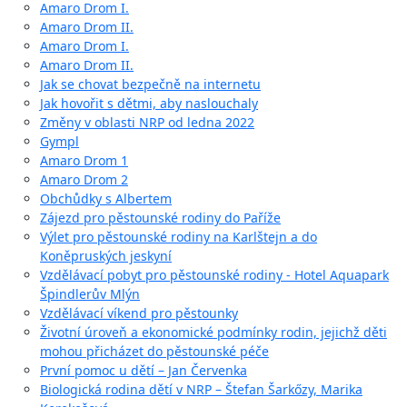
Amaro Drom I.
Amaro Drom II.
Amaro Drom I.
Amaro Drom II.
Jak se chovat bezpečně na internetu
Jak hovořit s dětmi, aby naslouchaly
Změny v oblasti NRP od ledna 2022
Gympl
Amaro Drom 1
Amaro Drom 2
Obchůdky s Albertem
Zájezd pro pěstounské rodiny do Paříže
Výlet pro pěstounské rodiny na Karlštejn a do
Koněpruských jeskyní
Vzdělávací pobyt pro pěstounské rodiny - Hotel Aquapark
Špindlerův Mlýn
Vzdělávací víkend pro pěstounky
Životní úroveň a ekonomické podmínky rodin, jejichž děti
mohou přicházet do pěstounské péče
První pomoc u dětí – Jan Červenka
Biologická rodina dětí v NRP – Štefan Šarkőzy, Marika