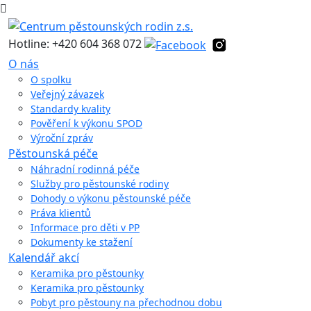
Hotline: +420 604 368 072
O nás
O spolku
Veřejný závazek
Standardy kvality
Pověření k výkonu SPOD
Výroční zpráv
Pěstounská péče
Náhradní rodinná péče
Služby pro pěstounské rodiny
Dohody o výkonu pěstounské péče
Práva klientů
Informace pro děti v PP
Dokumenty ke stažení
Kalendář akcí
Keramika pro pěstounky
Keramika pro pěstounky
Pobyt pro pěstouny na přechodnou dobu