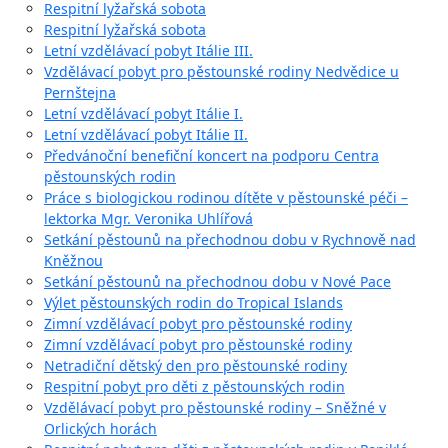
Respitní lyžařská sobota
Respitní lyžařská sobota
Letní vzdělávací pobyt Itálie III.
Vzdělávací pobyt pro pěstounské rodiny Nedvědice u
Pernštejna
Letní vzdělávací pobyt Itálie I.
Letní vzdělávací pobyt Itálie II.
Předvánoční benefiční koncert na podporu Centra
pěstounských rodin
Práce s biologickou rodinou dítěte v pěstounské péči –
lektorka Mgr. Veronika Uhlířová
Setkání pěstounů na přechodnou dobu v Rychnově nad
Kněžnou
Setkání pěstounů na přechodnou dobu v Nové Pace
Výlet pěstounských rodin do Tropical Islands
Zimní vzdělávací pobyt pro pěstounské rodiny
Zimní vzdělávací pobyt pro pěstounské rodiny
Netradiční dětský den pro pěstounské rodiny
Respitní pobyt pro děti z pěstounských rodin
Vzdělávací pobyt pro pěstounské rodiny – Sněžné v
Orlických horách