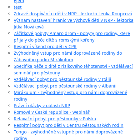
Ejem
test
Zdravé dospívání u dětí v NRP - lektorka Lenka Roupcová
Význam nastavení hranic ve výchově dětí v NRP - lektorka
Jitka Nováková
Zážitkové pobyty Amaro drom - pobyty pro rodiny, které
přijaly do péče dítě s romskými kořeny
Respitní víkend pro děti v CPR
Zvýhodněný vstup pro námi doprovázené rodiny do
Zábavního parku Mirákulum
Specifika péče o dítě z rizikového těhotenství - vzdělávací
seminář pro pěstouny
Vzdělávací pobyt pro pěstounské rodiny v Itálii
Vzdělávací pobyt pro pěstounské rodiny v Albánii
Mirákulum - zvýhodněný vstup pro námi doprovázené
rodiny
Právní otázky v oblasti NRP
Romové v České republice - webinář
Relaxační pobyt pro pěstounky v Polsku
Respitní pobyt pro děti v Centru pěstounských rodin
Tongo - zvýhodněné vstupné pro námi doprovázené
rodiny