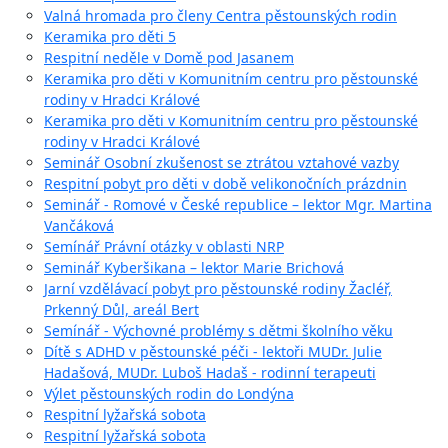
Valná hromada pro členy Centra pěstounských rodin
Keramika pro děti 5
Respitní neděle v Domě pod Jasanem
Keramika pro děti v Komunitním centru pro pěstounské
rodiny v Hradci Králové
Keramika pro děti v Komunitním centru pro pěstounské
rodiny v Hradci Králové
Seminář Osobní zkušenost se ztrátou vztahové vazby
Respitní pobyt pro děti v době velikonočních prázdnin
Seminář - Romové v České republice – lektor Mgr. Martina
Vančáková
Semínář Právní otázky v oblasti NRP
Seminář Kyberšikana – lektor Marie Brichová
Jarní vzdělávací pobyt pro pěstounské rodiny Žacléř,
Prkenný Důl, areál Bert
Semínář - Výchovné problémy s dětmi školního věku
Dítě s ADHD v pěstounské péči - lektoři MUDr. Julie
Hadašová, MUDr. Luboš Hadaš - rodinní terapeuti
Výlet pěstounských rodin do Londýna
Respitní lyžařská sobota
Respitní lyžařská sobota