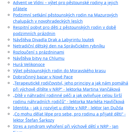
Advent ve Vídni – výlet pro pěstounské rodiny a jejich
přátele
Podzimní setkání pěstounských rodin na Mazurových
chalupách v novohradeckých lesích
Respitní pobyt pro děti z pěstounských rodin v době
podzimních prázdnin
Návštěva Divadla Drak a Labyrintu loutek
Netradiční dětský den na Správčickém rybníku
Rozloučení s prázdninami
Návštěva bitvy na Chlumu
Hurá Velikonoce
Výlet pěstounských rodin do Moravského krasu
Dobročinný bazar v Nové Pace
„Terapeutické rodičovství, jeho principy a jak nám pomáhá
při výchově dítěte v NRP“ - lektorka Martina Vančáková
„Dítě v náhradní rodinné péči a jak ovlivňuje celou širší
rodinu náhradních rodičů“ - lektorka Markéta Havlíčková
Identita – jak ji rozvíjet u dítěte v NRP - lektor Jan Dužda
„Co mohu dělat lépe pro sebe, pro rodinu a přijaté děti“ -
lektor Štefan Šarkozy
Stres a syndrom vyhoření při výchově dětí v NRP - Jan