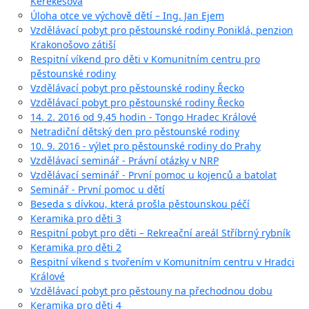
Kerekešová
Úloha otce ve výchově dětí – Ing. Jan Ejem
Vzdělávací pobyt pro pěstounské rodiny Poniklá, penzion
Krakonošovo zátiší
Respitní víkend pro děti v Komunitním centru pro
pěstounské rodiny
Vzdělávací pobyt pro pěstounské rodiny Řecko
Vzdělávací pobyt pro pěstounské rodiny Řecko
14. 2. 2016 od 9,45 hodin - Tongo Hradec Králové
Netradiční dětský den pro pěstounské rodiny
10. 9. 2016 - výlet pro pěstounské rodiny do Prahy
Vzdělávací seminář - Právní otázky v NRP
Vzdělávací seminář - První pomoc u kojenců a batolat
Seminář - První pomoc u dětí
Beseda s dívkou, která prošla pěstounskou péčí
Keramika pro děti 3
Respitní pobyt pro děti – Rekreační areál Stříbrný rybník
Keramika pro děti 2
Respitní víkend s tvořením v Komunitním centru v Hradci
Králové
Vzdělávací pobyt pro pěstouny na přechodnou dobu
Keramika pro děti 4