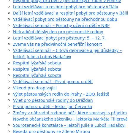
Respitní pobyt pro děti z pěstounských rodin v Poniklé
Letní vzdělávací a respitní pobyt pro pěstouny v Itálii
Další letní vzdělávací a respitní pobyt pro pěstouny v Itálii
Vzdělávací pobyt pro pěstouny na přechodnou dobu
Vzdělávací seminář – Poruchy učení u dětí v NRP
Netradiční dětský den pro pěstounské rodiny
Letní vzdělávací pobyt pro pěstouny: 5. – 12. 7.
Zveme vás na předvánoční benefiční koncert
Vzdělávací seminář – Citová deprivace a její důsledky –
lektoři Julie a Luboš Hadašovi
Respitní lyžařská sobota
Respitní lyžařská sobota
Respitní lyžařská sobota
Vzdělávací seminář - První pomoc u dětí
Víkend pro dospívající
Výlet pěstounských rodin do Prahy – ZOO, letiště
Výlet pro pěstounské rodiny do Drážďan
První pomoc u dětí – lektor Jan Červinka
Změny v náhradní rodinné péči, které souvisejí s přijetím
Nového občanského zákoníku – lektorka Markéta Tillerová
Sourozenecké konstalace – lektoři Julie a Luboš Hadašovi
Beseda pro pěstouny se Zdeno Mirgou