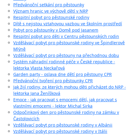
Předvánoční setkání pro pěstounky
Význam hranic ve výchově dětí v NRP
Respitní pobyt pro pěstounské rodiny
Dítě s nejistou vztahovou vazbou ve školním prostředí
Pobyt pro pěstounky v Domě pod Jasanem
Respitní pobyt pro děti v Centru pěstounských rodin
Vzdělávací pobyt pro pěstounské rodiny ve Špindlerově
Mlýně
Vzdělávací pobyt pro pěstouny na přechodnou dobu
Systém náhradní rodinné péče v České republice -
lektorka Vlasta Neckařová
Garden party - oslava dne dětí pro pěstouny CPR
Předvánoční tvoření pro pěstounky CPR
Jak žijí rodiny, ze kterých mohou děti přicházet do NRP -
lektorka Jana Ženíšková
Emoce - jak pracovat s emocemi dětí, jak pracovat s
vlastními emocemi - lektor Michal Sirka
Odpočinkový den pro pěstounské rodiny na zámku v
Častolovicích
Vzdělávací pobyt pro pěstounské rodiny v Albánii
Vzdělávací pobyt pro pěstounské rodiny v Itálii