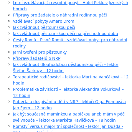
Letní vzdělávací, či respitní pobyt - Hotel Peklo v Jizerských
horách
Přípravy pro žadatele o náhradní rodinnou péči
Vzdělávací pobyty Amaro Drom
Jak zvládnout pěstounskou péči
Jak zvládnout pěstounskou péči na přechodnou dobu
Cesty Romů - Písně Romů - vzdělávací pobyt pro náhradní
rodiny
Jarní tvoření pro pěstounky
Přípravy žadatelů o NRP
Jak zvládnout dlouhodobou pěstounskou péči – lektor
Štefan Šarkozy – 12 hodin
Terapeutické rodičovství – lektorka Martina Vančáková – 12
hodin
Problematika závislostí – lektorka Alexandra Vokurková –
12 hodin
Puberta a dospívání u dětí v NRP - lektoři Olga Ejemová a
Jan Ejem – 12 hodin
Jak být současně maminkou a babičkou aneb mám v péči
své vnouče – lektorka Markéta Havlíčková – 18 hodin
Romství versus majoritní společnost - lektor Jan Dužda -