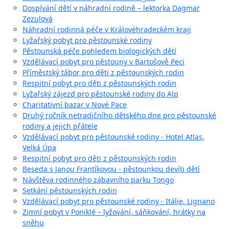
Dospívání dětí v náhradní rodině – lektorka Dagmar
Zezulová
Náhradní rodinná péče v Královéhradeckém kraji
Lyžařský pobyt pro pěstounské rodiny
Pěstounská péče pohledem biologických dětí
Vzdělávací pobyt pro pěstouny v Bartošově Peci
Příměstský tábor pro děti z pěstounských rodin
Respitní pobyt pro děti z pěstounských rodin
Lyžařský zájezd pro pěstounské rodiny do Alp
Charitativní bazar v Nové Pace
Druhý ročník netradičního dětského dne pro pěstounské
rodiny a jejich přátele
Vzdělávací pobyt pro pěstounské rodiny - Hotel Atlas,
Velká Úpa
Respitní pobyt pro děti z pěstounských rodin
Beseda s Janou Frantíkovou - pěstounkou devíti dětí
Návštěva rodinného zábavního parku Tongo
Setkání pěstounských rodin
Vzdělávací pobyt pro pěstounské rodiny - Itálie, Lignano
Zimní pobyt v Poniklé – lyžování, sáňkování, hrátky na
sněhu