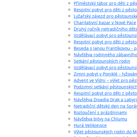
Příměstský tábor pro děti z pě
Respitní pobyt pro děti z pěst
Lyžařský zájezd pro pěstounsk
Charitativní bazar v Nové Pace
Druhý ročník netradičního děts
Vzdělávací pobyt pro pěstounsk
Respitní pobyt pro děti z pěst
Beseda s Janou Frantíkovou - p
Návštěva rodinného zábavníh
Setkání pěstounských rodin
Vzdělávací pobyt pro pěstounsk
Zimní pobyt v Poniklé – lyžová
Advent ve Vídni – výlet pro pěs
Podzimní setkání pěstounskýc
Respitní pobyt pro děti z pěs
Návštěva Divadla Drak a Labyri
Netradiční dětský den na Sprá
Rozloučení s prázdninami
Návštěva bitvy na Chlumu
Hurá Velikonoce
Výlet pěstounských rodin do 