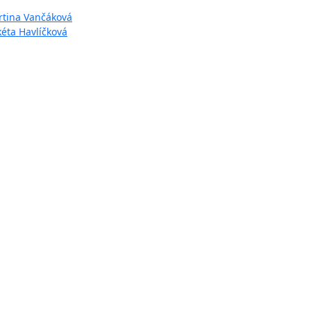
artina Vančáková
kéta Havlíčková