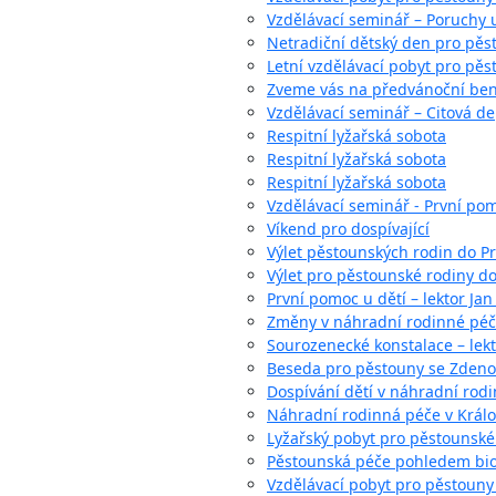
Vzdělávací seminář – Poruchy 
Netradiční dětský den pro pěs
Letní vzdělávací pobyt pro pěst
Zveme vás na předvánoční bene
Vzdělávací seminář – Citová dep
Respitní lyžařská sobota
Respitní lyžařská sobota
Respitní lyžařská sobota
Vzdělávací seminář - První pom
Víkend pro dospívající
Výlet pěstounských rodin do Pr
Výlet pro pěstounské rodiny d
První pomoc u dětí – lektor Jan
Změny v náhradní rodinné péči,
Sourozenecké konstalace – lekt
Beseda pro pěstouny se Zden
Dospívání dětí v náhradní rod
Náhradní rodinná péče v Král
Lyžařský pobyt pro pěstounské
Pěstounská péče pohledem bio
Vzdělávací pobyt pro pěstouny 