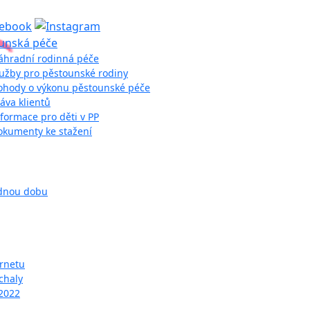
unská péče
áhradní rodinná péče
lužby pro pěstounské rodiny
ohody o výkonu pěstounské péče
áva klientů
formace pro děti v PP
okumenty ke stažení
odnou dobu
ernetu
chaly
 2022