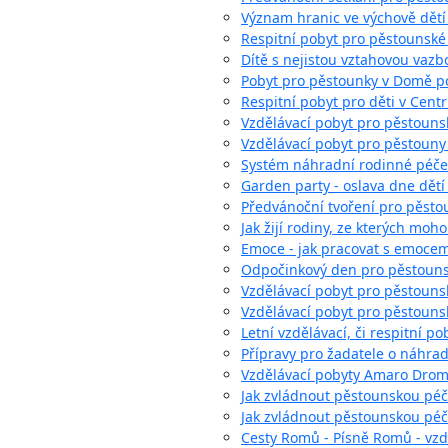
Význam hranic ve výchově dětí
Respitní pobyt pro pěstounské
Dítě s nejistou vztahovou vazb
Pobyt pro pěstounky v Domě 
Respitní pobyt pro děti v Cent
Vzdělávací pobyt pro pěstouns
Vzdělávací pobyt pro pěstoun
Systém náhradní rodinné péče 
Garden party - oslava dne dět
Předvánoční tvoření pro pěsto
Jak žijí rodiny, ze kterých moh
Emoce - jak pracovat s emocemi
Odpočinkový den pro pěstounsk
Vzdělávací pobyt pro pěstounsk
Vzdělávací pobyt pro pěstounské
Letní vzdělávací, či respitní po
Přípravy pro žadatele o náhra
Vzdělávací pobyty Amaro Dro
Jak zvládnout pěstounskou péč
Jak zvládnout pěstounskou pé
Cesty Romů - Písně Romů - vzd