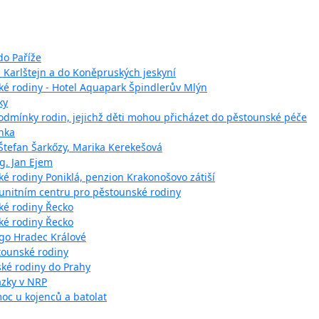
do Paříže
 Karlštejn a do Koněpruských jeskyní
ké rodiny - Hotel Aquapark Špindlerův Mlýn
ky
odmínky rodin, jejichž děti mohou přicházet do pěstounské péče
enka
 Štefan Šarkőzy, Marika Kerekešová
ng. Jan Ejem
é rodiny Poniklá, penzion Krakonošovo zátiší
munitním centru pro pěstounské rodiny
ké rodiny Řecko
ké rodiny Řecko
ngo Hradec Králové
tounské rodiny
nské rodiny do Prahy
ázky v NRP
oc u kojenců a batolat