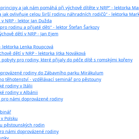
o principy a jak nám pomáhá při výchově dítěte v NRP“ - lektorka M
 jak ovlivňuje celou širší rodinu náhradních rodičů“ - lektorka Mar
te v NRP - lektor Jan Dužda
ro rodinu a přijaté děti“ - lektor Štefan Šarkozy
ýchově dětí v NRP - Jan Ejem
- lektorka Lenka Roupcová
hově dětí v NRP - lektorka Jitka Nováková
pobyty pro rodiny, které přijaly do péče dítě s romskými kořeny
oprovázené rodiny do Zábavního parku Mirákulum
ého těhotenství - vzdělávací seminář pro pěstouny
 rodiny v Itálii
é rodiny v Albánii
 pro námi doprovázené rodiny
ebinář
 v Polsku
ru pěstounských rodin
ro námi doprovázené rodiny
unky