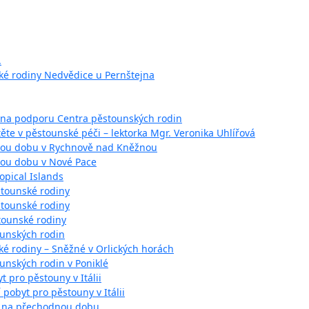
.
ké rodiny Nedvědice u Pernštejna
 na podporu Centra pěstounských rodin
těte v pěstounské péči – lektorka Mgr. Veronika Uhlířová
nou dobu v Rychnově nad Kněžnou
ou dobu v Nové Pace
opical Islands
stounské rodiny
stounské rodiny
tounské rodiny
ounských rodin
ké rodiny – Sněžné v Orlických horách
ounských rodin v Poniklé
t pro pěstouny v Itálii
í pobyt pro pěstouny v Itálii
y na přechodnou dobu