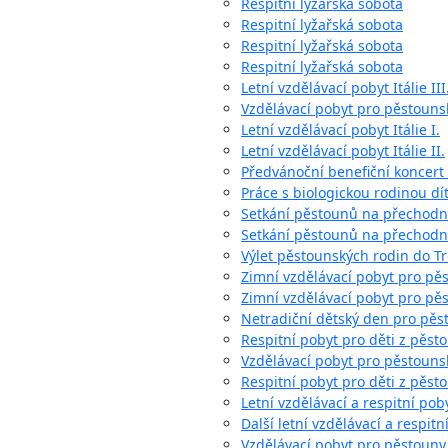
Respitní lyžařská sobota
Respitní lyžařská sobota
Respitní lyžařská sobota
Respitní lyžařská sobota
Letní vzdělávací pobyt Itálie III
Vzdělávací pobyt pro pěstouns
Letní vzdělávací pobyt Itálie I.
Letní vzdělávací pobyt Itálie II.
Předvánoční benefiční koncert
Práce s biologickou rodinou dí
Setkání pěstounů na přechod
Setkání pěstounů na přechodn
Výlet pěstounských rodin do Tr
Zimní vzdělávací pobyt pro pě
Zimní vzdělávací pobyt pro pě
Netradiční dětský den pro pěs
Respitní pobyt pro děti z pěst
Vzdělávací pobyt pro pěstouns
Respitní pobyt pro děti z pěst
Letní vzdělávací a respitní poby
Další letní vzdělávací a respitn
Vzdělávací pobyt pro pěstoun