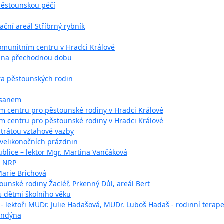
 pěstounskou péčí
ační areál Stříbrný rybník
Komunitním centru v Hradci Králové
y na přechodnou dobu
ra pěstounských rodin
asanem
m centru pro pěstounské rodiny v Hradci Králové
m centru pro pěstounské rodiny v Hradci Králové
trátou vztahové vazby
 velikonočních prázdnin
blice – lektor Mgr. Martina Vančáková
i NRP
Marie Brichová
ounské rodiny Žacléř, Prkenný Důl, areál Bert
 dětmi školního věku
- lektoři MUDr. Julie Hadašová, MUDr. Luboš Hadaš - rodinní terape
Londýna