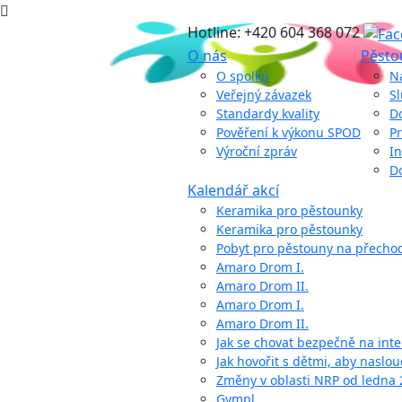
Hotline: +420 604 368 072
O nás
Pěsto
O spolku
N
Veřejný závazek
S
Standardy kvality
D
Pověření k výkonu SPOD
Pr
Výroční zpráv
In
D
Kalendář akcí
Keramika pro pěstounky
Keramika pro pěstounky
Pobyt pro pěstouny na přech
Amaro Drom I.
Amaro Drom II.
Amaro Drom I.
Amaro Drom II.
Jak se chovat bezpečně na int
Jak hovořit s dětmi, aby naslou
Změny v oblasti NRP od ledna
Gympl