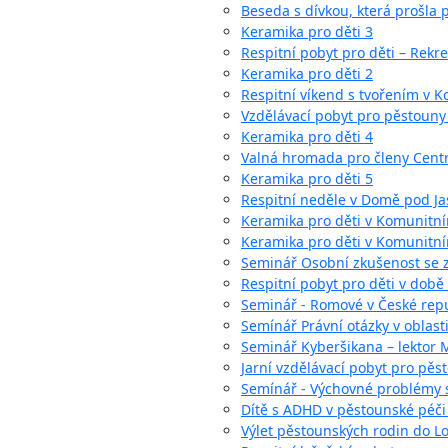
Beseda s dívkou, která prošla
Keramika pro děti 3
Respitní pobyt pro děti – Rekre
Keramika pro děti 2
Respitní víkend s tvořením v 
Vzdělávací pobyt pro pěstoun
Keramika pro děti 4
Valná hromada pro členy Cent
Keramika pro děti 5
Respitní neděle v Domě pod J
Keramika pro děti v Komunitní
Keramika pro děti v Komunitní
Seminář Osobní zkušenost se z
Respitní pobyt pro děti v době
Seminář - Romové v České repu
Semínář Právní otázky v oblast
Seminář Kyberšikana – lektor 
Jarní vzdělávací pobyt pro pěst
Semínář - Výchovné problémy s
Dítě s ADHD v pěstounské péči 
Výlet pěstounských rodin do 