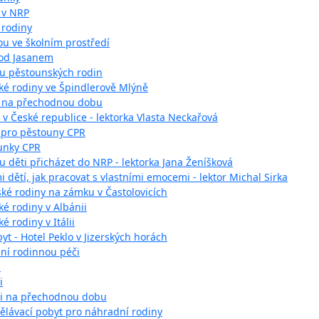
 v NRP
 rodiny
ou ve školním prostředí
pod Jasanem
ru pěstounských rodin
ké rodiny ve Špindlerově Mlýně
y na přechodnou dobu
v České republice - lektorka Vlasta Neckařová
í pro pěstouny CPR
unky CPR
ou děti přicházet do NRP - lektorka Jana Ženíšková
 dětí, jak pracovat s vlastními emocemi - lektor Michal Sirka
é rodiny na zámku v Častolovicích
é rodiny v Albánii
 rodiny v Itálii
byt - Hotel Peklo v Jizerských horách
dní rodinnou péči
m
i
či na přechodnou dobu
ělávací pobyt pro náhradní rodiny