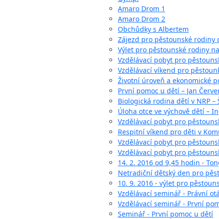
Amaro Drom 1
Amaro Drom 2
Obchůdky s Albertem
Zájezd pro pěstounské rodiny 
Výlet pro pěstounské rodiny na
Vzdělávací pobyt pro pěstouns
Vzdělávací víkend pro pěstoun
Životní úroveň a ekonomické p
První pomoc u dětí – Jan Červ
Biologická rodina dětí v NRP –
Úloha otce ve výchově dětí – I
Vzdělávací pobyt pro pěstounsk
Respitní víkend pro děti v Ko
Vzdělávací pobyt pro pěstouns
Vzdělávací pobyt pro pěstouns
14. 2. 2016 od 9,45 hodin - To
Netradiční dětský den pro pěs
10. 9. 2016 - výlet pro pěstou
Vzdělávací seminář - Právní ot
Vzdělávací seminář - První pom
Seminář - První pomoc u dětí