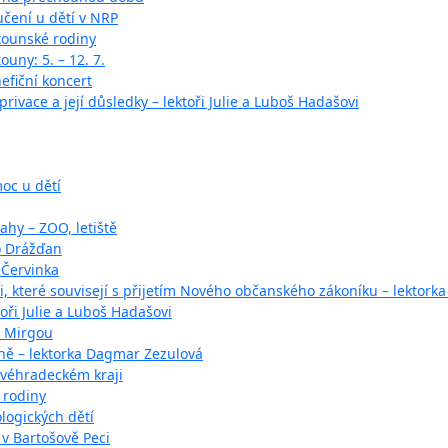
učení u dětí v NRP
tounské rodiny
ouny: 5. – 12. 7.
fiční koncert
rivace a její důsledky – lektoři Julie a Luboš Hadašovi
oc u dětí
ahy – ZOO, letiště
o Drážďan
 Červinka
 které souvisejí s přijetím Nového občanského zákoníku – lektorka
oři Julie a Luboš Hadašovi
o Mirgou
ině – lektorka Dagmar Zezulová
ovéhradeckém kraji
 rodiny
logických dětí
v Bartošově Peci