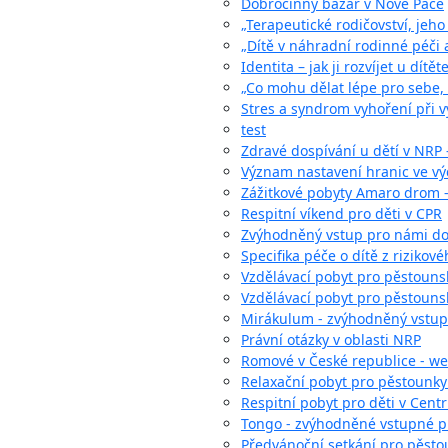
Dobročinný bazar v Nové Pace
„Terapeutické rodičovství, jeh
„Dítě v náhradní rodinné péči a
Identita – jak ji rozvíjet u dítě
„Co mohu dělat lépe pro sebe, p
Stres a syndrom vyhoření při v
test
Zdravé dospívání u dětí v NRP 
Význam nastavení hranic ve výc
Zážitkové pobyty Amaro drom - 
Respitní víkend pro děti v CPR
Zvýhodněný vstup pro námi d
Specifika péče o dítě z rizikov
Vzdělávací pobyt pro pěstounské
Vzdělávací pobyt pro pěstounsk
Mirákulum - zvýhodněný vstup
Právní otázky v oblasti NRP
Romové v České republice - w
Relaxační pobyt pro pěstounky
Respitní pobyt pro děti v Cent
Tongo - zvýhodněné vstupné p
Předvánoční setkání pro pěsto