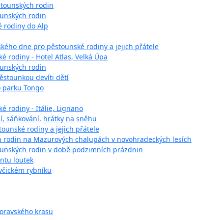
stounských rodin
ounských rodin
é rodiny do Alp
kého dne pro pěstounské rodiny a jejich přátele
é rodiny - Hotel Atlas, Velká Úpa
ounských rodin
ěstounkou devíti dětí
o parku Tongo
é rodiny - Itálie, Lignano
ní, sáňkování, hrátky na sněhu
tounské rodiny a jejich přátele
h rodin na Mazurových chalupách v novohradeckých lesích
tounských rodin v době podzimních prázdnin
ntu loutek
včickém rybníku
Moravského krasu