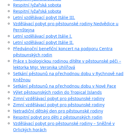
Respitní lyžařská sobota
Respitní lyžařská sobota
Letní vzdělávací pobyt Itálie III.
Vzdělávací pobyt pro pěstounské rodiny Nedvědice u
Pernštejna
Letní vzdělávací pobyt Itálie I.
Letní vzdělávací pobyt Itálie II.
Předvánoční benefiční koncert na podporu Centra
pěstounských rodin
Práce s biologickou rodinou dítěte v pěstounské péči –
lektorka Mgr. Veronika Uhlířová
Setkání pěstounů na přechodnou dobu v Rychnově nad
Kněžnou
Setkání pěstounů na přechodnou dobu v Nové Pace
Výlet pěstounských rodin do Tropical Islands
Zimní vzdělávací pobyt pro pěstounské rodiny
Zimní vzdělávací pobyt pro pěstounské rodiny
Netradiční dětský den pro pěstounské rodiny
Respitní pobyt pro děti z pěstounských rodin
Vzdělávací pobyt pro pěstounské rodiny – Sněžné v
Orlických horách