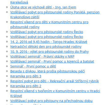
Kerekešová
Úloha otce ve výchově dětí – Ing. Jan Ejem
Vzdělávací pobyt pro pěstounské rodiny Poniklá, penzion
Krakonošovo zátiší
Respitní víkend pro děti v Komunitním centru pro
pěstounské rodiny
Vzdělávací pobyt pro pěstounské rodiny Řecko
Vzdělávací pobyt pro pěstounské rodiny Řecko
14. 2. 2016 od 9,45 hodin - Tongo Hradec Králové
Netradiční dětský den pro pěstounské rodiny
10. 9. 2016 - výlet pro pěstounské rodiny do Prahy
Vzdělávací seminář - Právní otázky v NRP
Vzdělávací seminář - První pomoc u kojenců a batolat
Seminář - První pomoc u dětí
Beseda s dívkou, která prošla pěstounskou péčí
Keramika pro děti 3
Respitní pobyt pro děti – Rekreační areál Stříbrný rybník
Keramika pro děti 2
Respitní víkend s tvořením v Komunitním centru v Hradci
Králové
Vzdělávací pobyt pro pěstouny na přechodnou dobu