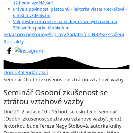
12 hodin vzdělávání
Práva a povinnosti pěstounů - lektorka Vlasta Neckařová -
6 hodin vzdělávání
Volný vstup pro děti z námi doprovázených rodin do
Zábavního parku Mirákulum
Sklad pro pěstouny
Přípravy žadatelů o NRP
Ke stažení
Kontakty
Domů
Kalendář akcí
Seminář Osobní zkušenost se ztrátou vztahové vazby
Seminář Osobní zkušenost se
ztrátou vztahové vazby
Dne 21. 2. v čase 10 – 16 hod. se uskuteční seminář
„Osobní zkušenost se ztrátou vztahové vazby“, jehož
lektorkou bude Tereza Nagy Štolbová, autorka knihy