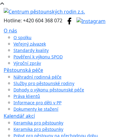
Hotline: +420 604 368 072
O nás
O spolku
Veřejný závazek
Standardy kvality
Pověření k výkonu SPOD
Výroční zpráv
Pěstounská péče
Náhradní rodinná péče
Služby pro pěstounské rodiny
Dohody o výkonu pěstounské péče
Práva klientů
Informace pro děti v PP
Dokumenty ke stažení
Kalendář akcí
Keramika pro pěstounky
Keramika pro pěstounky
Pobyt pro pěstouny na přechodnou dobu