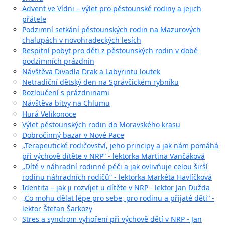
Advent ve Vídni – výlet pro pěstounské rodiny a jejich
přátele
Podzimní setkání pěstounských rodin na Mazurových
chalupách v novohradeckých lesích
Respitní pobyt pro děti z pěstounských rodin v době
podzimních prázdnin
Návštěva Divadla Drak a Labyrintu loutek
Netradiční dětský den na Správčickém rybníku
Rozloučení s prázdninami
Návštěva bitvy na Chlumu
Hurá Velikonoce
Výlet pěstounských rodin do Moravského krasu
Dobročinný bazar v Nové Pace
„Terapeutické rodičovství, jeho principy a jak nám pomáhá
při výchově dítěte v NRP“ - lektorka Martina Vančáková
„Dítě v náhradní rodinné péči a jak ovlivňuje celou širší
rodinu náhradních rodičů“ - lektorka Markéta Havlíčková
Identita – jak ji rozvíjet u dítěte v NRP - lektor Jan Dužda
„Co mohu dělat lépe pro sebe, pro rodinu a přijaté děti“ -
lektor Štefan Šarkozy
Stres a syndrom vyhoření při výchově dětí v NRP - Jan