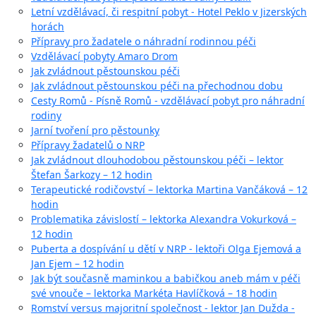
Letní vzdělávací, či respitní pobyt - Hotel Peklo v Jizerských
horách
Přípravy pro žadatele o náhradní rodinnou péči
Vzdělávací pobyty Amaro Drom
Jak zvládnout pěstounskou péči
Jak zvládnout pěstounskou péči na přechodnou dobu
Cesty Romů - Písně Romů - vzdělávací pobyt pro náhradní
rodiny
Jarní tvoření pro pěstounky
Přípravy žadatelů o NRP
Jak zvládnout dlouhodobou pěstounskou péči – lektor
Štefan Šarkozy – 12 hodin
Terapeutické rodičovství – lektorka Martina Vančáková – 12
hodin
Problematika závislostí – lektorka Alexandra Vokurková –
12 hodin
Puberta a dospívání u dětí v NRP - lektoři Olga Ejemová a
Jan Ejem – 12 hodin
Jak být současně maminkou a babičkou aneb mám v péči
své vnouče – lektorka Markéta Havlíčková – 18 hodin
Romství versus majoritní společnost - lektor Jan Dužda -