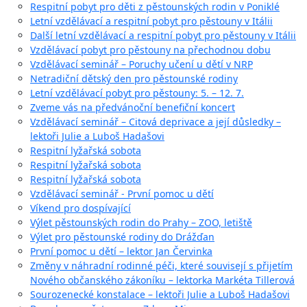
Respitní pobyt pro děti z pěstounských rodin v Poniklé
Letní vzdělávací a respitní pobyt pro pěstouny v Itálii
Další letní vzdělávací a respitní pobyt pro pěstouny v Itálii
Vzdělávací pobyt pro pěstouny na přechodnou dobu
Vzdělávací seminář – Poruchy učení u dětí v NRP
Netradiční dětský den pro pěstounské rodiny
Letní vzdělávací pobyt pro pěstouny: 5. – 12. 7.
Zveme vás na předvánoční benefiční koncert
Vzdělávací seminář – Citová deprivace a její důsledky –
lektoři Julie a Luboš Hadašovi
Respitní lyžařská sobota
Respitní lyžařská sobota
Respitní lyžařská sobota
Vzdělávací seminář - První pomoc u dětí
Víkend pro dospívající
Výlet pěstounských rodin do Prahy – ZOO, letiště
Výlet pro pěstounské rodiny do Drážďan
První pomoc u dětí – lektor Jan Červinka
Změny v náhradní rodinné péči, které souvisejí s přijetím
Nového občanského zákoníku – lektorka Markéta Tillerová
Sourozenecké konstalace – lektoři Julie a Luboš Hadašovi