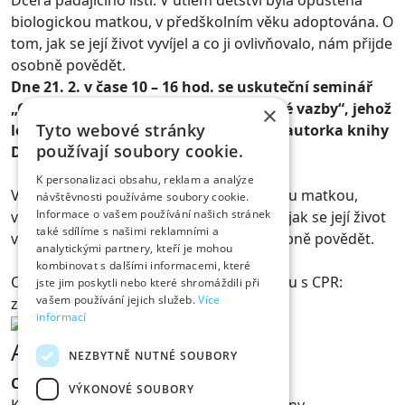
Dcera padajícího listí. V útlém dětství byla opuštěna
biologickou matkou, v předškolním věku adoptována. O
tom, jak se její život vyvíjel a co ji ovlivňovalo, nám přijde
osobně povědět.
Dne 21. 2. v čase 10 – 16 hod. se uskuteční seminář
„Osobní zkušenost se ztrátou vztahové vazby“, jehož
×
Tyto webové stránky
lektorkou budeTereza Nagy Štolbová, autorka knihy
používají soubory cookie.
Dcera padajícího listí.
K personalizaci obsahu, reklam a analýze
V útlém dětství byla opuštěna biologickou matkou,
návštěvnosti používáme soubory cookie.
Informace o vašem používání našich stránek
v předškolním věku adoptována. O tom, jak se její život
také sdílíme s našimi reklamními a
vyvíjel a co ji ovlivňovalo, nám přijde osobně povědět.
analytickými partnery, kteří je mohou
kombinovat s dalšími informacemi, které
Cena pro pěstouny z uzavřenou Dohodou s CPR:
jste jim poskytli nebo které shromáždili při
vašem používání jejich služeb.
Více
zdarma, ostatní 750 Kč.
informací
Adresa
NEZBYTNĚ NUTNÉ SOUBORY
Centrum pěstounských rodin z.s.
VÝKONOVÉ SOUBORY
Komunitní centrum pro pěstounské rodiny