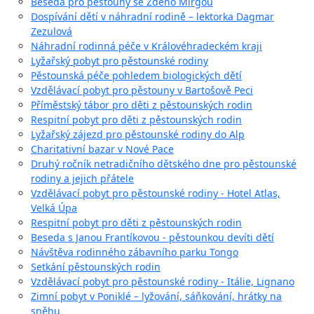
Beseda pro pěstouny se Zdeno Mirgou
Dospívání dětí v náhradní rodině – lektorka Dagmar
Zezulová
Náhradní rodinná péče v Královéhradeckém kraji
Lyžařský pobyt pro pěstounské rodiny
Pěstounská péče pohledem biologických dětí
Vzdělávací pobyt pro pěstouny v Bartošově Peci
Příměstský tábor pro děti z pěstounských rodin
Respitní pobyt pro děti z pěstounských rodin
Lyžařský zájezd pro pěstounské rodiny do Alp
Charitativní bazar v Nové Pace
Druhý ročník netradičního dětského dne pro pěstounské
rodiny a jejich přátele
Vzdělávací pobyt pro pěstounské rodiny - Hotel Atlas,
Velká Úpa
Respitní pobyt pro děti z pěstounských rodin
Beseda s Janou Frantíkovou - pěstounkou devíti dětí
Návštěva rodinného zábavního parku Tongo
Setkání pěstounských rodin
Vzdělávací pobyt pro pěstounské rodiny - Itálie, Lignano
Zimní pobyt v Poniklé – lyžování, sáňkování, hrátky na
sněhu