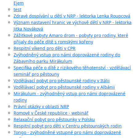
Ejem
test
Zdravé dospívání u dětí v NRP - lektorka Lenka Roupcová
Význam nastavení hranic ve výchově dětí v NRP - lektorka
Jitka Nováková
Zážitkové pobyty Amaro drom - pobyty pro rodiny, které
přijaly do péče dítě s romskými kořeny
Respitní víkend pro děti v CPR
Zvýhodněný vstup pro námi doprovázené rodiny do
Zábavního parku Mirákulum
Specifika péče o dítě z rizikového těhotenství - vzdělávací
seminář pro pěstouny
Vzdělávací pobyt pro pěstounské rodiny v Itálii
Vzdělávací pobyt pro pěstounské rodiny v Albánii
Mirákulum - zvýhodněný vstup pro námi doprovázené
rodiny
Právní otázky v oblasti NRP
Romové v České republice - webinář
Relaxační pobyt pro pěstounky v Polsku
Respitní pobyt pro děti v Centru pěstounských rodin
Tongo - zvýhodněné vstupné pro námi doprovázené