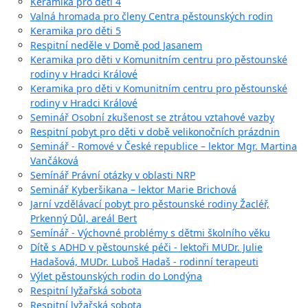
Keramika pro děti 4
Valná hromada pro členy Centra pěstounských rodin
Keramika pro děti 5
Respitní neděle v Domě pod Jasanem
Keramika pro děti v Komunitním centru pro pěstounské
rodiny v Hradci Králové
Keramika pro děti v Komunitním centru pro pěstounské
rodiny v Hradci Králové
Seminář Osobní zkušenost se ztrátou vztahové vazby
Respitní pobyt pro děti v době velikonočních prázdnin
Seminář - Romové v České republice – lektor Mgr. Martina
Vančáková
Semínář Právní otázky v oblasti NRP
Seminář Kyberšikana – lektor Marie Brichová
Jarní vzdělávací pobyt pro pěstounské rodiny Žacléř,
Prkenný Důl, areál Bert
Semínář - Výchovné problémy s dětmi školního věku
Dítě s ADHD v pěstounské péči - lektoři MUDr. Julie
Hadašová, MUDr. Luboš Hadaš - rodinní terapeuti
Výlet pěstounských rodin do Londýna
Respitní lyžařská sobota
Respitní lyžařská sobota