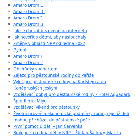
Amaro Drom I.
Amaro Drom II.
Amaro Drom I.
Amaro Drom II.
Jak se chovat bezpečně na internetu
Jak hovořit s dětmi, aby naslouchaly
Změny v oblasti NRP od ledna 2022
Gympl
Amaro Drom 1
Amaro Drom 2
Obchůdky s Albertem
Zájezd pro pěstounské rodiny do Paříže
Výlet pro pěstounské rodiny na Karlštejn a do
Koněpruských jeskyní
Vzdělávací pobyt pro pěstounské rodiny - Hotel Aquapark
Špindlerův Mlýn
Vzdělávací víkend pro pěstounky
Životní úroveň a ekonomické podmínky rodin, jejichž děti
mohou přicházet do pěstounské péče
První pomoc u dětí – Jan Červenka
Biologická rodina dětí v NRP – Štefan Šarkőzy, Marika