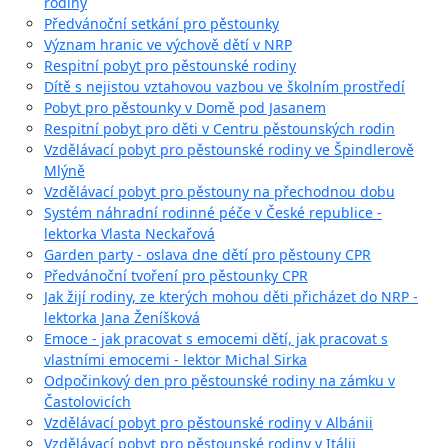
rodiny
Předvánoční setkání pro pěstounky
Význam hranic ve výchově dětí v NRP
Respitní pobyt pro pěstounské rodiny
Dítě s nejistou vztahovou vazbou ve školním prostředí
Pobyt pro pěstounky v Domě pod Jasanem
Respitní pobyt pro děti v Centru pěstounských rodin
Vzdělávací pobyt pro pěstounské rodiny ve Špindlerově
Mlýně
Vzdělávací pobyt pro pěstouny na přechodnou dobu
Systém náhradní rodinné péče v České republice -
lektorka Vlasta Neckařová
Garden party - oslava dne dětí pro pěstouny CPR
Předvánoční tvoření pro pěstounky CPR
Jak žijí rodiny, ze kterých mohou děti přicházet do NRP -
lektorka Jana Ženíšková
Emoce - jak pracovat s emocemi dětí, jak pracovat s
vlastními emocemi - lektor Michal Sirka
Odpočinkový den pro pěstounské rodiny na zámku v
Častolovicích
Vzdělávací pobyt pro pěstounské rodiny v Albánii
Vzdělávací pobyt pro pěstounské rodiny v Itálii