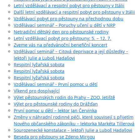
Letní vzdělávací a respitní pobyt pro pěstouny v Itálii
Další letní vzdělávací a respitní pobyt pro pěstouny v Itálii
Vzdělávací pobyt pro pěstouny na přechodnou dobu
Vzdělávací seminář – Poruchy učení u dětí v NRP
Netradiční dětský den pro pěstounské rodiny
Letní vzdělávací pobyt pro pěstouny: 5. – 12. 7.
Zveme vás na předvánoční benefiční koncert
Vzdělávací seminář – Citová deprivace a její důsledky –
lektoři Julie a Luboš Hadašovi
Respitní lyžařská sobota
Respitní lyžařská sobota
Respitní lyžařská sobota
Vzdělávací seminář - První pomoc u dětí
Víkend pro dospívající
Výlet pěstounských rodin do Prahy – ZOO, letiště
Výlet pro pěstounské rodiny do Drážďan
První pomoc u dětí – lektor Jan Červinka
Změny v náhradní rodinné péči, které souvisejí s přijetím
Nového občanského zákoníku – lektorka Markéta Tillerová
Sourozenecké konstalace – lektoři Julie a Luboš Hadašovi
Beseda pro pěstouny se Zdeno Mirgou