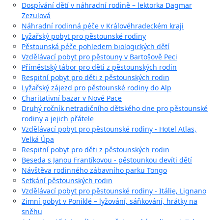
Dospívání dětí v náhradní rodině – lektorka Dagmar
Zezulová
Náhradní rodinná péče v Královéhradeckém kraji
Lyžařský pobyt pro pěstounské rodiny
Pěstounská péče pohledem biologických dětí
Vzdělávací pobyt pro pěstouny v Bartošově Peci
Příměstský tábor pro děti z pěstounských rodin
Respitní pobyt pro děti z pěstounských rodin
Lyžařský zájezd pro pěstounské rodiny do Alp
Charitativní bazar v Nové Pace
Druhý ročník netradičního dětského dne pro pěstounské
rodiny a jejich přátele
Vzdělávací pobyt pro pěstounské rodiny - Hotel Atlas,
Velká Úpa
Respitní pobyt pro děti z pěstounských rodin
Beseda s Janou Frantíkovou - pěstounkou devíti dětí
Návštěva rodinného zábavního parku Tongo
Setkání pěstounských rodin
Vzdělávací pobyt pro pěstounské rodiny - Itálie, Lignano
Zimní pobyt v Poniklé – lyžování, sáňkování, hrátky na
sněhu