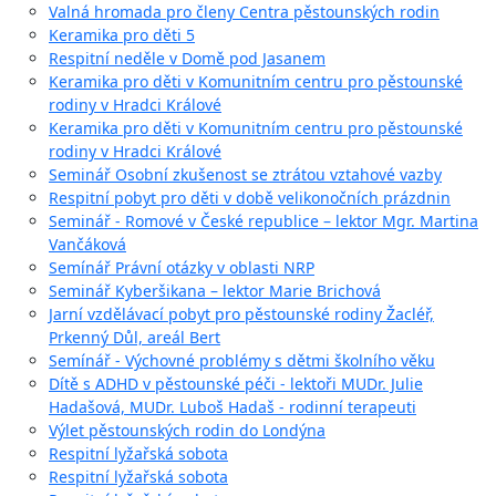
Valná hromada pro členy Centra pěstounských rodin
Keramika pro děti 5
Respitní neděle v Domě pod Jasanem
Keramika pro děti v Komunitním centru pro pěstounské
rodiny v Hradci Králové
Keramika pro děti v Komunitním centru pro pěstounské
rodiny v Hradci Králové
Seminář Osobní zkušenost se ztrátou vztahové vazby
Respitní pobyt pro děti v době velikonočních prázdnin
Seminář - Romové v České republice – lektor Mgr. Martina
Vančáková
Semínář Právní otázky v oblasti NRP
Seminář Kyberšikana – lektor Marie Brichová
Jarní vzdělávací pobyt pro pěstounské rodiny Žacléř,
Prkenný Důl, areál Bert
Semínář - Výchovné problémy s dětmi školního věku
Dítě s ADHD v pěstounské péči - lektoři MUDr. Julie
Hadašová, MUDr. Luboš Hadaš - rodinní terapeuti
Výlet pěstounských rodin do Londýna
Respitní lyžařská sobota
Respitní lyžařská sobota