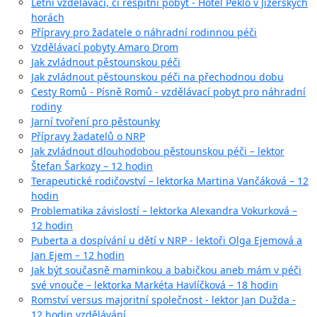
Letní vzdělávací, či respitní pobyt - Hotel Peklo v Jizerských
horách
Přípravy pro žadatele o náhradní rodinnou péči
Vzdělávací pobyty Amaro Drom
Jak zvládnout pěstounskou péči
Jak zvládnout pěstounskou péči na přechodnou dobu
Cesty Romů - Písně Romů - vzdělávací pobyt pro náhradní
rodiny
Jarní tvoření pro pěstounky
Přípravy žadatelů o NRP
Jak zvládnout dlouhodobou pěstounskou péči – lektor
Štefan Šarkozy – 12 hodin
Terapeutické rodičovství – lektorka Martina Vančáková – 12
hodin
Problematika závislostí – lektorka Alexandra Vokurková –
12 hodin
Puberta a dospívání u dětí v NRP - lektoři Olga Ejemová a
Jan Ejem – 12 hodin
Jak být současně maminkou a babičkou aneb mám v péči
své vnouče – lektorka Markéta Havlíčková – 18 hodin
Romství versus majoritní společnost - lektor Jan Dužda -
12 hodin vzdělávání