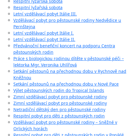
Respitní lyžařská sobota
Respitní lyžařská sobota
Letní vzdělávací pobyt Itálie III.
Vzdělávací pobyt pro pěstounské rodiny Nedvědice u
Pernštejna
Letní vzdělávací pobyt Itálie I.
Letní vzdělávací pobyt Itálie II.
Předvánoční benefiční koncert na podporu Centra
pěstounských rodin
Práce s biologickou rodinou dítěte v pěstounské péči –
lektorka Mgr. Veronika Uhlířová
Setkání pěstounů na přechodnou dobu v Rychnově nad
Kněžnou
Setkání pěstounů na přechodnou dobu v Nové Pace
Výlet pěstounských rodin do Tropical Islands
Zimní vzdělávací pobyt pro pěstounské rodiny
Zimní vzdělávací pobyt pro pěstounské rodiny
Netradiční dětský den pro pěstounské rodiny
Respitní pobyt pro děti z pěstounských rodin
Vzdělávací pobyt pro pěstounské rodiny – Sněžné v
Orlických horách
Respitní pobyt pro děti z pěstounských rodin v Poniklé