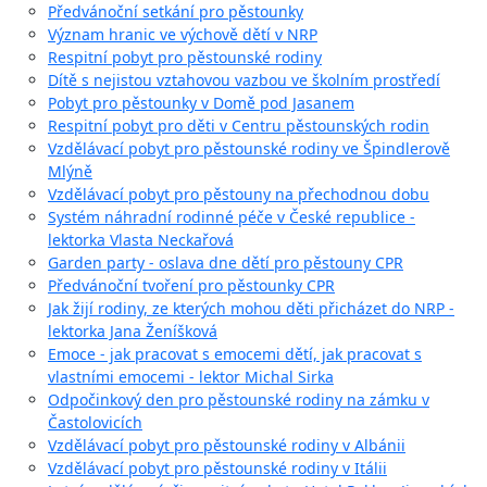
Předvánoční setkání pro pěstounky
Význam hranic ve výchově dětí v NRP
Respitní pobyt pro pěstounské rodiny
Dítě s nejistou vztahovou vazbou ve školním prostředí
Pobyt pro pěstounky v Domě pod Jasanem
Respitní pobyt pro děti v Centru pěstounských rodin
Vzdělávací pobyt pro pěstounské rodiny ve Špindlerově
Mlýně
Vzdělávací pobyt pro pěstouny na přechodnou dobu
Systém náhradní rodinné péče v České republice -
lektorka Vlasta Neckařová
Garden party - oslava dne dětí pro pěstouny CPR
Předvánoční tvoření pro pěstounky CPR
Jak žijí rodiny, ze kterých mohou děti přicházet do NRP -
lektorka Jana Ženíšková
Emoce - jak pracovat s emocemi dětí, jak pracovat s
vlastními emocemi - lektor Michal Sirka
Odpočinkový den pro pěstounské rodiny na zámku v
Častolovicích
Vzdělávací pobyt pro pěstounské rodiny v Albánii
Vzdělávací pobyt pro pěstounské rodiny v Itálii