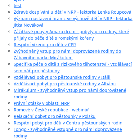
test
Zdravé dospívání u dětí v NRP - lektorka Lenka Roupcová
Význam nastavení hranic ve výchově dětí v NRP - lektorka
Jitka Nováková
Zážitkové pobyty Amaro drom - pobyty pro rodiny, které
přijaly do péče dítě s romskými kořeny
Respitní víkend pro děti v CPR
Zvýhodněný vstup pro námi doprovázené rodiny do
Zábavního parku Mirákulum
Specifika péče o dítě z rizikového těhotenství - vzdělávací
seminář pro pěstouny
Vzdělávací pobyt pro pěstounské rodiny v Itálii
Vzdělávací pobyt pro pěstounské rodiny v Albánii
Mirákulum - zvýhodněný vstup pro námi doprovázené
rodiny
Právní otázky v oblasti NRP
Romové v České republice - webinář
Relaxační pobyt pro pěstounky v Polsku
Respitní pobyt pro děti v Centru pěstounských rodin
Tongo - zvýhodněné vstupné pro námi doprovázené
rodiny