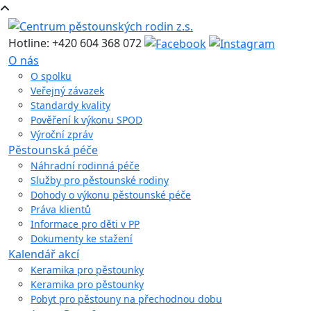
Hotline: +420 604 368 072
O nás
O spolku
Veřejný závazek
Standardy kvality
Pověření k výkonu SPOD
Výroční zpráv
Pěstounská péče
Náhradní rodinná péče
Služby pro pěstounské rodiny
Dohody o výkonu pěstounské péče
Práva klientů
Informace pro děti v PP
Dokumenty ke stažení
Kalendář akcí
Keramika pro pěstounky
Keramika pro pěstounky
Pobyt pro pěstouny na přechodnou dobu