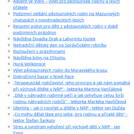
Advent ve Vídni – výlet pro pěstounské rodiny a jejich
přátele
Podzimní setkání pěstounských rodin na Mazurových
chalupách v novohradeckých lesích
Respitní pobyt pro děti z pěstounských rodin v době
podzimních prázdnin
Návštěva Divadla Drak a Labyrintu loutek
Netradiční dětský den na Správčickém rybníku
Rozloučení s prázdninami
Návštěva bitvy na Chlumu
Hurá Velikonoce
Výlet pěstounských rodin do Moravského krasu
Dobročinný bazar v Nové Pace
„Terapeutické rodičovství, jeho principy a jak nám pomáhá
při výchově dítěte v NRP“ - lektorka Martina Vančáková
„Dítě v náhradní rodinné péči a jak ovlivňuje celou širší
rodinu náhradních rodičů“ - lektorka Markéta Havlíčková
Identita – jak ji rozvíjet u dítěte v NRP - lektor Jan Dužda
„Co mohu dělat lépe pro sebe, pro rodinu a přijaté děti“ -
lektor Štefan Šarkozy
Stres a syndrom vyhoření při výchově dětí v NRP - Jan
Ejem