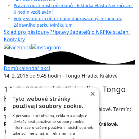
Práva a povinnosti pěstounů - lektorka Vlasta Neckařová -
6 hodin vzdělávání
Volný vstup pro děti z námi doprovázených rodin do
Zábavního parku Mirákulum
Sklad pro pěstouny
Přípravy žadatelů o NRP
Ke stažení
Kontakty
Domů
Kalendář akcí
14. 2. 2016 od 9,45 hodin - Tongo Hradec Králové
14. 2. 2016 od 9,45 hodin - Tongo
×
Hradec Králové
Tyto webové stránky
používají soubory cookie.
Připravujeme návštěvu Tonga Hradec Králové. Termín:
K personalizaci obsahu, reklam a analýze
14. 2. 2016 od 9,45 hodin.
návštěvnosti používáme soubory cookie.
Připravujeme návštěvu Tonga Hradec Králové.
Informace o vašem používání našich stránek
Termín: 14. 2. 2016 od 9,45 hodin.
také sdílíme s našimi reklamními a