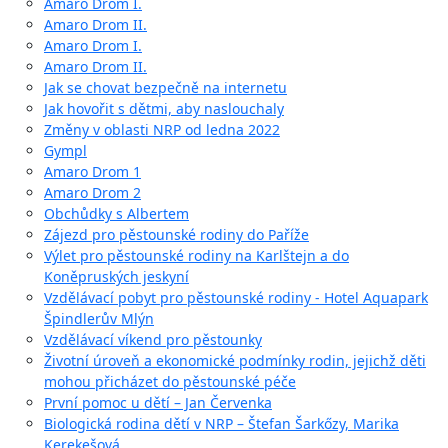
Amaro Drom I.
Amaro Drom II.
Amaro Drom I.
Amaro Drom II.
Jak se chovat bezpečně na internetu
Jak hovořit s dětmi, aby naslouchaly
Změny v oblasti NRP od ledna 2022
Gympl
Amaro Drom 1
Amaro Drom 2
Obchůdky s Albertem
Zájezd pro pěstounské rodiny do Paříže
Výlet pro pěstounské rodiny na Karlštejn a do
Koněpruských jeskyní
Vzdělávací pobyt pro pěstounské rodiny - Hotel Aquapark
Špindlerův Mlýn
Vzdělávací víkend pro pěstounky
Životní úroveň a ekonomické podmínky rodin, jejichž děti
mohou přicházet do pěstounské péče
První pomoc u dětí – Jan Červenka
Biologická rodina dětí v NRP – Štefan Šarkőzy, Marika
Kerekešová