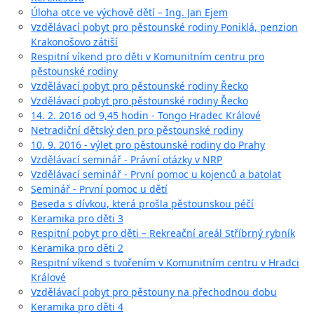
Úloha otce ve výchově dětí – Ing. Jan Ejem
Vzdělávací pobyt pro pěstounské rodiny Poniklá, penzion
Krakonošovo zátiší
Respitní víkend pro děti v Komunitním centru pro
pěstounské rodiny
Vzdělávací pobyt pro pěstounské rodiny Řecko
Vzdělávací pobyt pro pěstounské rodiny Řecko
14. 2. 2016 od 9,45 hodin - Tongo Hradec Králové
Netradiční dětský den pro pěstounské rodiny
10. 9. 2016 - výlet pro pěstounské rodiny do Prahy
Vzdělávací seminář - Právní otázky v NRP
Vzdělávací seminář - První pomoc u kojenců a batolat
Seminář - První pomoc u dětí
Beseda s dívkou, která prošla pěstounskou péčí
Keramika pro děti 3
Respitní pobyt pro děti – Rekreační areál Stříbrný rybník
Keramika pro děti 2
Respitní víkend s tvořením v Komunitním centru v Hradci
Králové
Vzdělávací pobyt pro pěstouny na přechodnou dobu
Keramika pro děti 4