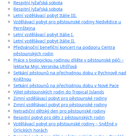
Respitní lyžařská sobota
Respitní lyžařská sobota
Letní vzdělávací pobyt Itálie III.
Vzdělávací pobyt pro pěstounské rodiny Nedvědice u
Pernštejna
Letní vzdělávací pobyt Itálie I.
Letní vzdělávací pobyt Itálie II.
Předvánoční benefiční koncert na podporu Centra
pěstounských rodin
Práce s biologickou rodinou dítěte v pěstounské péči –
lektorka Mgr. Veronika Uhlířová
Setkání pěstounů na přechodnou dobu v Rychnově nad
Kněžnou
Setkání pěstounů na přechodnou dobu v Nové Pace
Výlet pěstounských rodin do Tropical Islands
Zimní vzdělávací pobyt pro pěstounské rodiny
Zimní vzdělávací pobyt pro pěstounské rodiny
Netradiční dětský den pro pěstounské rodiny
Respitní pobyt pro děti z pěstounských rodin
Vzdělávací pobyt pro pěstounské rodiny – Sněžné v
Orlických horách