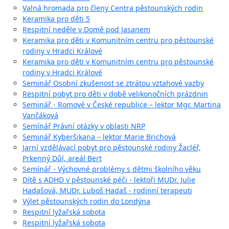
Valná hromada pro členy Centra pěstounských rodin
Keramika pro děti 5
Respitní neděle v Domě pod Jasanem
Keramika pro děti v Komunitním centru pro pěstounské
rodiny v Hradci Králové
Keramika pro děti v Komunitním centru pro pěstounské
rodiny v Hradci Králové
Seminář Osobní zkušenost se ztrátou vztahové vazby
Respitní pobyt pro děti v době velikonočních prázdnin
Seminář - Romové v České republice – lektor Mgr. Martina
Vančáková
Semínář Právní otázky v oblasti NRP
Seminář Kyberšikana – lektor Marie Brichová
Jarní vzdělávací pobyt pro pěstounské rodiny Žacléř,
Prkenný Důl, areál Bert
Semínář - Výchovné problémy s dětmi školního věku
Dítě s ADHD v pěstounské péči - lektoři MUDr. Julie
Hadašová, MUDr. Luboš Hadaš - rodinní terapeuti
Výlet pěstounských rodin do Londýna
Respitní lyžařská sobota
Respitní lyžařská sobota