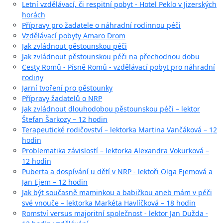
Letní vzdělávací, či respitní pobyt - Hotel Peklo v Jizerských
horách
Přípravy pro žadatele o náhradní rodinnou péči
Vzdělávací pobyty Amaro Drom
Jak zvládnout pěstounskou péči
Jak zvládnout pěstounskou péči na přechodnou dobu
Cesty Romů - Písně Romů - vzdělávací pobyt pro náhradní
rodiny
Jarní tvoření pro pěstounky
Přípravy žadatelů o NRP
Jak zvládnout dlouhodobou pěstounskou péči – lektor
Štefan Šarkozy – 12 hodin
Terapeutické rodičovství – lektorka Martina Vančáková – 12
hodin
Problematika závislostí – lektorka Alexandra Vokurková –
12 hodin
Puberta a dospívání u dětí v NRP - lektoři Olga Ejemová a
Jan Ejem – 12 hodin
Jak být současně maminkou a babičkou aneb mám v péči
své vnouče – lektorka Markéta Havlíčková – 18 hodin
Romství versus majoritní společnost - lektor Jan Dužda -