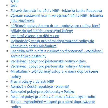
Ejem
test
Zdravé dospívání u dětí v NRP - lektorka Lenka Roupcová
Význam nastavení hranic ve výchově dětí v NRP - lektorka
Jitka Nováková
Zážitkové pobyty Amaro drom - pobyty pro rodiny, které
přijaly do péče dítě s romskými kořeny
Respitní víkend pro děti v CPR
Zvýhodněný vstup pro námi doprovázené rodiny do
Zábavního parku Mirákulum
Specifika péče o dítě z rizikového těhotenství - vzdělávací
seminář pro pěstouny
Vzdělávací pobyt pro pěstounské rodiny v Itálii
Vzdělávací pobyt pro pěstounské rodiny v Albánii
Mirákulum - zvýhodněný vstup pro námi doprovázené
rodiny
Právní otázky v oblasti NRP
Romové v České republice - webinář
Relaxační pobyt pro pěstounky v Polsku
Respitní pobyt pro děti v Centru pěstounských rodin
Tongo - zvýhodněné vstupné pro námi doprovázené
rodiny