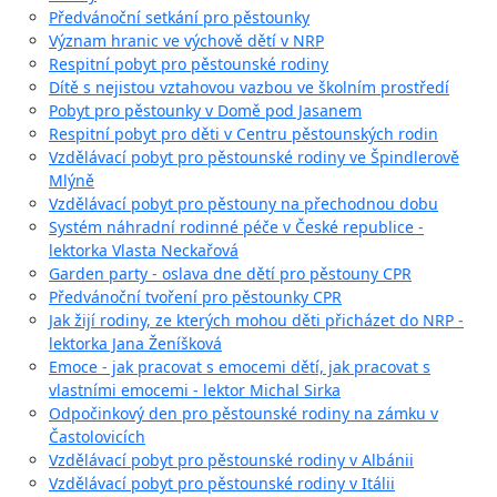
Předvánoční setkání pro pěstounky
Význam hranic ve výchově dětí v NRP
Respitní pobyt pro pěstounské rodiny
Dítě s nejistou vztahovou vazbou ve školním prostředí
Pobyt pro pěstounky v Domě pod Jasanem
Respitní pobyt pro děti v Centru pěstounských rodin
Vzdělávací pobyt pro pěstounské rodiny ve Špindlerově
Mlýně
Vzdělávací pobyt pro pěstouny na přechodnou dobu
Systém náhradní rodinné péče v České republice -
lektorka Vlasta Neckařová
Garden party - oslava dne dětí pro pěstouny CPR
Předvánoční tvoření pro pěstounky CPR
Jak žijí rodiny, ze kterých mohou děti přicházet do NRP -
lektorka Jana Ženíšková
Emoce - jak pracovat s emocemi dětí, jak pracovat s
vlastními emocemi - lektor Michal Sirka
Odpočinkový den pro pěstounské rodiny na zámku v
Častolovicích
Vzdělávací pobyt pro pěstounské rodiny v Albánii
Vzdělávací pobyt pro pěstounské rodiny v Itálii