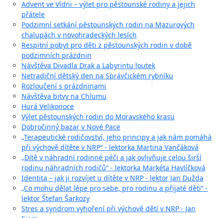
Advent ve Vídni – výlet pro pěstounské rodiny a jejich
přátele
Podzimní setkání pěstounských rodin na Mazurových
chalupách v novohradeckých lesích
Respitní pobyt pro děti z pěstounských rodin v době
podzimních prázdnin
Návštěva Divadla Drak a Labyrintu loutek
Netradiční dětský den na Správčickém rybníku
Rozloučení s prázdninami
Návštěva bitvy na Chlumu
Hurá Velikonoce
Výlet pěstounských rodin do Moravského krasu
Dobročinný bazar v Nové Pace
„Terapeutické rodičovství, jeho principy a jak nám pomáhá
při výchově dítěte v NRP“ - lektorka Martina Vančáková
„Dítě v náhradní rodinné péči a jak ovlivňuje celou širší
rodinu náhradních rodičů“ - lektorka Markéta Havlíčková
Identita – jak ji rozvíjet u dítěte v NRP - lektor Jan Dužda
„Co mohu dělat lépe pro sebe, pro rodinu a přijaté děti“ -
lektor Štefan Šarkozy
Stres a syndrom vyhoření při výchově dětí v NRP - Jan