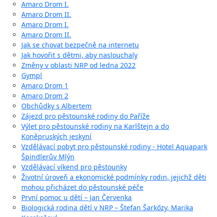
Amaro Drom I.
Amaro Drom II.
Amaro Drom I.
Amaro Drom II.
Jak se chovat bezpečně na internetu
Jak hovořit s dětmi, aby naslouchaly
Změny v oblasti NRP od ledna 2022
Gympl
Amaro Drom 1
Amaro Drom 2
Obchůdky s Albertem
Zájezd pro pěstounské rodiny do Paříže
Výlet pro pěstounské rodiny na Karlštejn a do
Koněpruských jeskyní
Vzdělávací pobyt pro pěstounské rodiny - Hotel Aquapark
Špindlerův Mlýn
Vzdělávací víkend pro pěstounky
Životní úroveň a ekonomické podmínky rodin, jejichž děti
mohou přicházet do pěstounské péče
První pomoc u dětí – Jan Červenka
Biologická rodina dětí v NRP – Štefan Šarkőzy, Marika