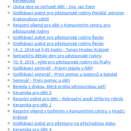
Kerekešová
Úloha otce ve výchově dětí – Ing. Jan Ejem
Vzdělávací pobyt pro pěstounské rodiny Poniklá, penzion
Krakonošovo zátiší
Respitní víkend pro děti v Komunitním centru pro
pěstounské rodiny
Vzdělávací pobyt pro pěstounské rodiny Řecko
Vzdělávací pobyt pro pěstounské rodiny Řecko
14. 2. 2016 od 9,45 hodin - Tongo Hradec Králové
Netradiční dětský den pro pěstounské rodiny
10. 9. 2016 - výlet pro pěstounské rodiny do Prahy
Vzdělávací seminář - Právní otázky v NRP
Vzdělávací seminář - První pomoc u kojenců a batolat
Seminář - První pomoc u dětí
Beseda s dívkou, která prošla pěstounskou péčí
Keramika pro děti 3
Respitní pobyt pro děti – Rekreační areál Stříbrný rybník
Keramika pro děti 2
Respitní víkend s tvořením v Komunitním centru v Hradci
Králové
Vzdělávací pobyt pro pěstouny na přechodnou dobu
Keramika pro děti 4