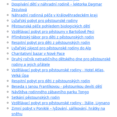
Dospívání dětí v náhradní rodině – lektorka Dagmar
Zezulová
Náhradní rodinná péče v Královéhradeckém kraji
Lyžařský pobyt pro pěstounské rodiny
Pěstounská péče pohledem biologických dětí
Vzdělávací pobyt pro pěstouny v Bartošově Peci
Příměstský tábor pro děti z pěstounských rodin
Respitní pobyt pro děti z pěstounských rodin
Lyžařský zájezd pro pěstounské rodiny do Alp
Charitativní bazar v Nové Pace
Druhý ročník netradičního dětského dne pro pěstounské
rodiny a jejich přátele
Vzdělávací pobyt pro pěstounské rodiny - Hotel Atlas,
Velká Úpa
Respitní pobyt pro děti z pěstounských rodin
Beseda s Janou Frantíkovou - pěstounkou devíti dětí
Návštěva rodinného zábavního parku Tongo
Setkání pěstounských rodin
Vzdělávací pobyt pro pěstounské rodiny - Itálie, Lignano
Zimní pobyt v Poniklé – lyžování, sáňkování, hrátky na
sněhu