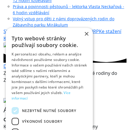
12 hodin vzdělávání
Práva a povinnosti pěstounů - lektorka Vlasta Neckařová -
6 hodin vzdělávání
Volný vstup pro děti z námi doprovázených rodin do
Zábavního parku Mirákulum
Sklad pro pěstouny
Přípravy žadatelů o NRP
Ke stažení
×
Tyto webové stránky
Kontakty
používají soubory cookie.
K personalizaci obsahu, reklam a analýze
návštěvnosti používáme soubory cookie.
Informace o vašem používání našich stránek
Domů
Kalendář akcí
také sdílíme s našimi reklamními a
Zvýhodněný vstup pro námi doprovázené rodiny do
analytickými partnery, kteří je mohou
Zábavního parku Mirákulum
kombinovat s dalšími informacemi, které
jste jim poskytli nebo které shromáždili při
vašem používání jejich služeb.
Více
informací
Adresa
NEZBYTNĚ NUTNÉ SOUBORY
Centrum pěstounských rodin z.s.
VÝKONOVÉ SOUBORY
Komunitní centrum pro pěstounské rodiny