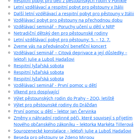
Respitní pobyt pro děti z pěstounských rodin v Poniklé
Letní vzdělávací a respitní pobyt pro pěstouny v Itálii
Další letní vzdělávací a respitní pobyt pro pěstouny v Itálii
Vzdělávací pobyt pro pěstouny na přechodnou dobu
Vzdělávací seminář – Poruchy učení u dětí v NRP
Netradiční dětský den pro pěstounské rodiny
Letní vzdělávací pobyt pro pěstouny: 5. – 12. 7.
Zveme vás na předvánoční benefiční koncert
Vzdělávací seminář – Citová deprivace a její důsledky –
lektoři Julie a Luboš Hadašovi
Respitní lyžařská sobota
Respitní lyžařská sobota
Respitní lyžařská sobota
Vzdělávací seminář - První pomoc u dětí
Víkend pro dospívající
Výlet pěstounských rodin do Prahy – ZOO, letiště
Výlet pro pěstounské rodiny do Drážďan
První pomoc u dětí – lektor Jan Červinka
Změny v náhradní rodinné péči, které souvisejí s přijetím
Nového občanského zákoníku – lektorka Markéta Tillerová
Sourozenecké konstalace – lektoři Julie a Luboš Hadašovi
Beseda pro pěstouny se Zdeno Mirgou