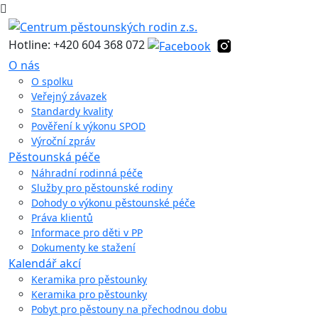
Hotline: +420 604 368 072
O nás
O spolku
Veřejný závazek
Standardy kvality
Pověření k výkonu SPOD
Výroční zpráv
Pěstounská péče
Náhradní rodinná péče
Služby pro pěstounské rodiny
Dohody o výkonu pěstounské péče
Práva klientů
Informace pro děti v PP
Dokumenty ke stažení
Kalendář akcí
Keramika pro pěstounky
Keramika pro pěstounky
Pobyt pro pěstouny na přechodnou dobu