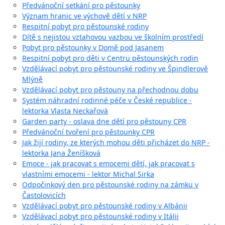
Předvánoční setkání pro pěstounky
Význam hranic ve výchově dětí v NRP
Respitní pobyt pro pěstounské rodiny
Dítě s nejistou vztahovou vazbou ve školním prostředí
Pobyt pro pěstounky v Domě pod Jasanem
Respitní pobyt pro děti v Centru pěstounských rodin
Vzdělávací pobyt pro pěstounské rodiny ve Špindlerově
Mlýně
Vzdělávací pobyt pro pěstouny na přechodnou dobu
Systém náhradní rodinné péče v České republice -
lektorka Vlasta Neckařová
Garden party - oslava dne dětí pro pěstouny CPR
Předvánoční tvoření pro pěstounky CPR
Jak žijí rodiny, ze kterých mohou děti přicházet do NRP -
lektorka Jana Ženíšková
Emoce - jak pracovat s emocemi dětí, jak pracovat s
vlastními emocemi - lektor Michal Sirka
Odpočinkový den pro pěstounské rodiny na zámku v
Častolovicích
Vzdělávací pobyt pro pěstounské rodiny v Albánii
Vzdělávací pobyt pro pěstounské rodiny v Itálii