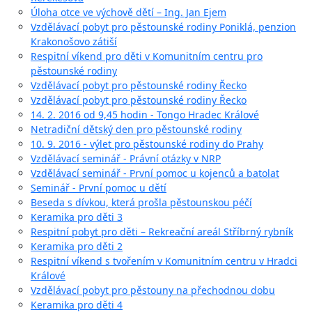
Úloha otce ve výchově dětí – Ing. Jan Ejem
Vzdělávací pobyt pro pěstounské rodiny Poniklá, penzion
Krakonošovo zátiší
Respitní víkend pro děti v Komunitním centru pro
pěstounské rodiny
Vzdělávací pobyt pro pěstounské rodiny Řecko
Vzdělávací pobyt pro pěstounské rodiny Řecko
14. 2. 2016 od 9,45 hodin - Tongo Hradec Králové
Netradiční dětský den pro pěstounské rodiny
10. 9. 2016 - výlet pro pěstounské rodiny do Prahy
Vzdělávací seminář - Právní otázky v NRP
Vzdělávací seminář - První pomoc u kojenců a batolat
Seminář - První pomoc u dětí
Beseda s dívkou, která prošla pěstounskou péčí
Keramika pro děti 3
Respitní pobyt pro děti – Rekreační areál Stříbrný rybník
Keramika pro děti 2
Respitní víkend s tvořením v Komunitním centru v Hradci
Králové
Vzdělávací pobyt pro pěstouny na přechodnou dobu
Keramika pro děti 4