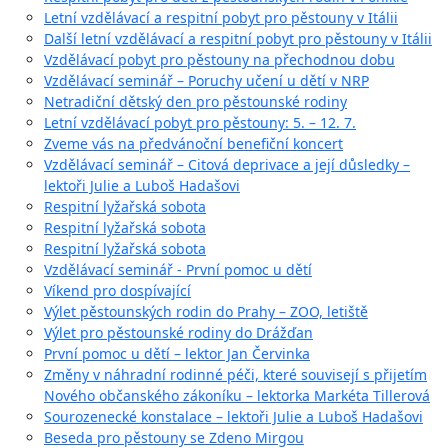
Letní vzdělávací a respitní pobyt pro pěstouny v Itálii
Další letní vzdělávací a respitní pobyt pro pěstouny v Itálii
Vzdělávací pobyt pro pěstouny na přechodnou dobu
Vzdělávací seminář – Poruchy učení u dětí v NRP
Netradiční dětský den pro pěstounské rodiny
Letní vzdělávací pobyt pro pěstouny: 5. – 12. 7.
Zveme vás na předvánoční benefiční koncert
Vzdělávací seminář – Citová deprivace a její důsledky –
lektoři Julie a Luboš Hadašovi
Respitní lyžařská sobota
Respitní lyžařská sobota
Respitní lyžařská sobota
Vzdělávací seminář - První pomoc u dětí
Víkend pro dospívající
Výlet pěstounských rodin do Prahy – ZOO, letiště
Výlet pro pěstounské rodiny do Drážďan
První pomoc u dětí – lektor Jan Červinka
Změny v náhradní rodinné péči, které souvisejí s přijetím
Nového občanského zákoníku – lektorka Markéta Tillerová
Sourozenecké konstalace – lektoři Julie a Luboš Hadašovi
Beseda pro pěstouny se Zdeno Mirgou