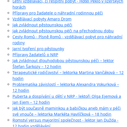
Letní vzdělávací, či respitní pobyt - Hotel Peklo v Jizerských
horách
Přípravy pro žadatele o náhradní rodinnou péči
Vzdělávací pobyty Amaro Drom
Jak zvládnout pěstounskou péči
Jak zvládnout pěstounskou péči na přechodnou dobu
Cesty Romů - Písně Romů - vzdělávací pobyt pro náhradní
rodiny
Jarní tvoření pro pěstounky
Přípravy žadatelů o NRP
Jak zvládnout dlouhodobou pěstounskou péči – lektor
Štefan Šarkozy – 12 hodin
Terapeutické rodičovství – lektorka Martina Vančáková – 12
hodin
Problematika závislostí – lektorka Alexandra Vokurková –
12 hodin
Puberta a dospívání u dětí v NRP - lektoři Olga Ejemová a
Jan Ejem – 12 hodin
Jak být současně maminkou a babičkou aneb mám v péči
své vnouče – lektorka Markéta Havlíčková – 18 hodin
Romství versus majoritní společnost - lektor Jan Dužda -
12 hodin vzdělávání