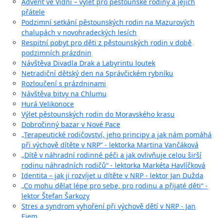
Advent ve Vídni – výlet pro pěstounské rodiny a jejich
přátele
Podzimní setkání pěstounských rodin na Mazurových
chalupách v novohradeckých lesích
Respitní pobyt pro děti z pěstounských rodin v době
podzimních prázdnin
Návštěva Divadla Drak a Labyrintu loutek
Netradiční dětský den na Správčickém rybníku
Rozloučení s prázdninami
Návštěva bitvy na Chlumu
Hurá Velikonoce
Výlet pěstounských rodin do Moravského krasu
Dobročinný bazar v Nové Pace
„Terapeutické rodičovství, jeho principy a jak nám pomáhá
při výchově dítěte v NRP“ - lektorka Martina Vančáková
„Dítě v náhradní rodinné péči a jak ovlivňuje celou širší
rodinu náhradních rodičů“ - lektorka Markéta Havlíčková
Identita – jak ji rozvíjet u dítěte v NRP - lektor Jan Dužda
„Co mohu dělat lépe pro sebe, pro rodinu a přijaté děti“ -
lektor Štefan Šarkozy
Stres a syndrom vyhoření při výchově dětí v NRP - Jan
Ejem