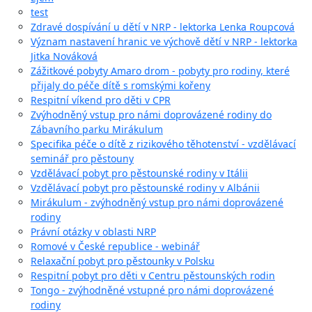
test
Zdravé dospívání u dětí v NRP - lektorka Lenka Roupcová
Význam nastavení hranic ve výchově dětí v NRP - lektorka
Jitka Nováková
Zážitkové pobyty Amaro drom - pobyty pro rodiny, které
přijaly do péče dítě s romskými kořeny
Respitní víkend pro děti v CPR
Zvýhodněný vstup pro námi doprovázené rodiny do
Zábavního parku Mirákulum
Specifika péče o dítě z rizikového těhotenství - vzdělávací
seminář pro pěstouny
Vzdělávací pobyt pro pěstounské rodiny v Itálii
Vzdělávací pobyt pro pěstounské rodiny v Albánii
Mirákulum - zvýhodněný vstup pro námi doprovázené
rodiny
Právní otázky v oblasti NRP
Romové v České republice - webinář
Relaxační pobyt pro pěstounky v Polsku
Respitní pobyt pro děti v Centru pěstounských rodin
Tongo - zvýhodněné vstupné pro námi doprovázené
rodiny