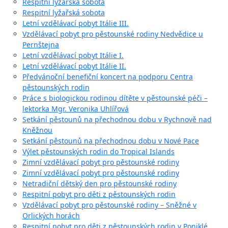
Respitní lyžařská sobota
Respitní lyžařská sobota
Letní vzdělávací pobyt Itálie III.
Vzdělávací pobyt pro pěstounské rodiny Nedvědice u
Pernštejna
Letní vzdělávací pobyt Itálie I.
Letní vzdělávací pobyt Itálie II.
Předvánoční benefiční koncert na podporu Centra
pěstounských rodin
Práce s biologickou rodinou dítěte v pěstounské péči –
lektorka Mgr. Veronika Uhlířová
Setkání pěstounů na přechodnou dobu v Rychnově nad
Kněžnou
Setkání pěstounů na přechodnou dobu v Nové Pace
Výlet pěstounských rodin do Tropical Islands
Zimní vzdělávací pobyt pro pěstounské rodiny
Zimní vzdělávací pobyt pro pěstounské rodiny
Netradiční dětský den pro pěstounské rodiny
Respitní pobyt pro děti z pěstounských rodin
Vzdělávací pobyt pro pěstounské rodiny – Sněžné v
Orlických horách
Respitní pobyt pro děti z pěstounských rodin v Poniklé