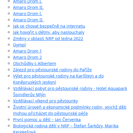
Amaro Drom I.
Amaro Drom II.
Amaro Drom I.
Amaro Drom II.
Jak se chovat bezpečně na internetu
Jak hovořit s dětmi, aby naslouchaly
Změny v oblasti NRP od ledna 2022
Gympl
Amaro Drom 1
Amaro Drom 2
Obchůdky s Albertem
Zájezd pro pěstounské rodiny do Paříže
Výlet pro pěstounské rodiny na Karlštejn a do
Koněpruských jeskyní
Vzdělávací pobyt pro pěstounské rodiny - Hotel Aquapark
Špindlerův Mlýn
Vzdělávací víkend pro pěstounky
Životní úroveň a ekonomické podmínky rodin, jejichž děti
mohou přicházet do pěstounské péče
První pomoc u dětí – Jan Červenka
Biologická rodina dětí v NRP – Štefan Šarkőzy, Marika
Kerekešová