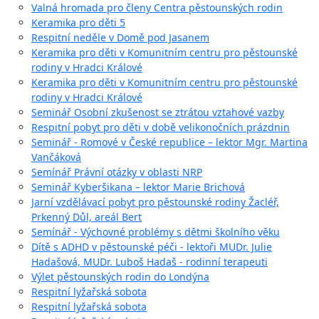
Valná hromada pro členy Centra pěstounských rodin
Keramika pro děti 5
Respitní neděle v Domě pod Jasanem
Keramika pro děti v Komunitním centru pro pěstounské
rodiny v Hradci Králové
Keramika pro děti v Komunitním centru pro pěstounské
rodiny v Hradci Králové
Seminář Osobní zkušenost se ztrátou vztahové vazby
Respitní pobyt pro děti v době velikonočních prázdnin
Seminář - Romové v České republice – lektor Mgr. Martina
Vančáková
Semínář Právní otázky v oblasti NRP
Seminář Kyberšikana – lektor Marie Brichová
Jarní vzdělávací pobyt pro pěstounské rodiny Žacléř,
Prkenný Důl, areál Bert
Semínář - Výchovné problémy s dětmi školního věku
Dítě s ADHD v pěstounské péči - lektoři MUDr. Julie
Hadašová, MUDr. Luboš Hadaš - rodinní terapeuti
Výlet pěstounských rodin do Londýna
Respitní lyžařská sobota
Respitní lyžařská sobota