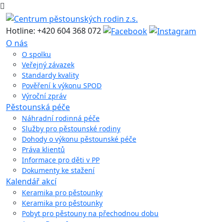
Hotline: +420 604 368 072
O nás
O spolku
Veřejný závazek
Standardy kvality
Pověření k výkonu SPOD
Výroční zpráv
Pěstounská péče
Náhradní rodinná péče
Služby pro pěstounské rodiny
Dohody o výkonu pěstounské péče
Práva klientů
Informace pro děti v PP
Dokumenty ke stažení
Kalendář akcí
Keramika pro pěstounky
Keramika pro pěstounky
Pobyt pro pěstouny na přechodnou dobu