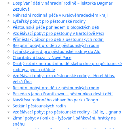
Dospívání dětí v náhradní rodině – lektorka Dagmar
Zezulová
Náhradní rodinná péče v Královéhradeckém kraji
Lyžařský pobyt pro pěstounské rodiny
Pěstounská péče pohledem biologických dětí
Vzdělávací pobyt pro pěstouny v Bartošově Peci
Příměstský tábor pro děti z pěstounských rodin
Respitní pobyt pro děti z pěstounských rodin
Lyžařský zájezd pro pěstounské rodiny do Alp
Charitativní bazar v Nové Pace
Druhý ročník netradičního dětského dne pro pěstounské
rodiny a jejich přátele
Vzdělávací pobyt pro pěstounské rodiny - Hotel Atlas,
Velká Úpa
Respitní pobyt pro děti z pěstounských rodin
Beseda s Janou Frantíkovou - pěstounkou devíti dětí
Návštěva rodinného zábavního parku Tongo
Setkání pěstounských rodin
Vzdělávací pobyt pro pěstounské rodiny - Itálie, Lignano
Zimní pobyt v Poniklé – lyžování, sáňkování, hrátky na
sněhu