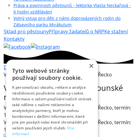
Práva a povinnosti pěstounů - lektorka Vlasta Neckařová -
6 hodin vzdělávání
Volný vstup pro děti z námi doprovázených rodin do
Zábavního parku Mirákulum
Sklad pro pěstouny
Přípravy žadatelů o NRP
Ke stažení
Kontakty
×
Domů
Kalendář akcí
Tyto webové stránky
Vzdělávací pobyt pro pěstounské rodiny Řecko
používají soubory cookie.
Vzdělávací pobyt pro pěstounské
K personalizaci obsahu, reklam a analýze
návštěvnosti používáme soubory cookie.
rodiny Řecko
Informace o vašem používání našich stránek
také sdílíme s našimi reklamními a
Vzdělávací pobyt pro pěstounské rodiny Řecko, termín:
analytickými partnery, kteří je mohou
15. – 24. 7. 2016. Pobyt je plně obsazený.
kombinovat s dalšími informacemi, které
Vzdělávací pobyt pro pěstounské rodiny Řecko, termín:
jste jim poskytli nebo které shromáždili při
vašem používání jejich služeb.
Více
15. – 24. 6. 2016. Pobyt je plně obsazený.
informací