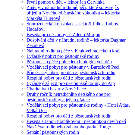
První pomoc u dětí – lektor Jan Červinka
Změny v náhradní rodinné péči, které souvisejí s
přijetím Nového občanského zákoníku – lektorka
Markéta Tillerová
Sourozenecké konstalace – lektoři Julie a Luboš
Hadašovi
Beseda pro pěstouny se Zdeno Mirgou
Dospívání dětí v náhradní rodině – lektorka Dagmar
Zezulová
Náhradní rodinná péče v Královéhradeckém kraji
Lyžařský pobyt pro pěstounské rodiny
Pěstounská péče pohledem biologických dětí
Vzdělávací pobyt pro pěstouny v Bartošově Peci
Příměstský tábor pro děti z pěstounských rodin
Respitní pobyt pro děti z pěstounských rodin
Lyžařský zájezd pro pěstounské rodiny do Alp
Charitativní bazar v Nové Pace
Druhý ročník netradičního dětského dne pro
pěstounské rodiny a jejich přátele
Vzdělávací pobyt pro pěstounské rodiny - Hotel Atlas,
Velká Úpa
Respitní pobyt pro děti z pěstounských rodin
Beseda s Janou Frantíkovou - pěstounkou devíti dětí
Návštěva rodinného zábavního parku Tongo
Setkání pěstounských rodin