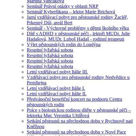
Martina Vančáková
Semínář Právní otázky v oblasti NRP
Seminář Kyberšikana – lektor Marie Brichová
Jarní vzdělávací pobyt pro pěstounské rodiny Žacléř,
Prkenný Důl, areál Bert
Semínář - Výchovné problémy s dětmi školního věku
Dítě s ADHD v pěstounské péči - lektoři MUDr. Julie
Hadašová, MUDr. Luboš Hadaš - rodinní terapeuti
Výlet pěstounských rodin do Londýna
Respitní lyžařská sobota
Respitní lyžařská sobota
Respitní lyžařská sobota
Respitní lyžařská sobota
Letní vzdělávací pobyt Itálie III.
Vzdělávací pobyt pro pěstounské rodiny Nedvědice u
Pernštejna
Letní vzdělávací pobyt Itálie I.
Letní vzdělávací pobyt Itálie II.
Předvánoční benefiční koncert na podporu Centra
pěstounských rodin
Práce s biologickou rodinou dítěte v pěstounské péči –
lektorka Mgr. Veronika Uhlířová
Setkání pěstounů na přechodnou dobu v Rychnově nad
Kněžnou
Setkání pěstounů na přechodnou dobu v Nové Pace