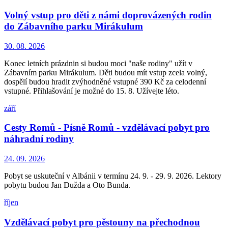
Volný vstup pro děti z námi doprovázených rodin
do Zábavního parku Mirákulum
30. 08. 2026
Konec letních prázdnin si budou moci "naše rodiny" užít v
Zábavním parku Mirákulum. Děti budou mít vstup zcela volný,
dospělí budou hradit zvýhodněné vstupné 390 Kč za celodenní
vstupné. Přihlašování je možné do 15. 8. Užívejte léto.
září
Cesty Romů - Písně Romů - vzdělávací pobyt pro
náhradní rodiny
24. 09. 2026
Pobyt se uskuteční v Albánii v termínu 24. 9. - 29. 9. 2026. Lektory
pobytu budou Jan Dužda a Oto Bunda.
říjen
Vzdělávací pobyt pro pěstouny na přechodnou