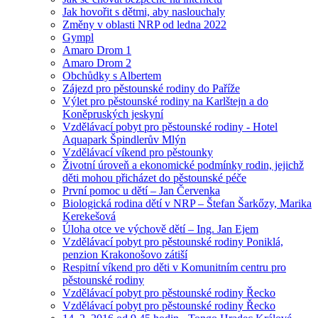
Jak hovořit s dětmi, aby naslouchaly
Změny v oblasti NRP od ledna 2022
Gympl
Amaro Drom 1
Amaro Drom 2
Obchůdky s Albertem
Zájezd pro pěstounské rodiny do Paříže
Výlet pro pěstounské rodiny na Karlštejn a do
Koněpruských jeskyní
Vzdělávací pobyt pro pěstounské rodiny - Hotel
Aquapark Špindlerův Mlýn
Vzdělávací víkend pro pěstounky
Životní úroveň a ekonomické podmínky rodin, jejichž
děti mohou přicházet do pěstounské péče
První pomoc u dětí – Jan Červenka
Biologická rodina dětí v NRP – Štefan Šarkőzy, Marika
Kerekešová
Úloha otce ve výchově dětí – Ing. Jan Ejem
Vzdělávací pobyt pro pěstounské rodiny Poniklá,
penzion Krakonošovo zátiší
Respitní víkend pro děti v Komunitním centru pro
pěstounské rodiny
Vzdělávací pobyt pro pěstounské rodiny Řecko
Vzdělávací pobyt pro pěstounské rodiny Řecko