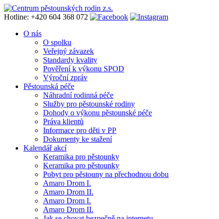
Hotline: +420 604 368 072
O nás
O spolku
Veřejný závazek
Standardy kvality
Pověření k výkonu SPOD
Výroční zpráv
Pěstounská péče
Náhradní rodinná péče
Služby pro pěstounské rodiny
Dohody o výkonu pěstounské péče
Práva klientů
Informace pro děti v PP
Dokumenty ke stažení
Kalendář akcí
Keramika pro pěstounky
Keramika pro pěstounky
Pobyt pro pěstouny na přechodnou dobu
Amaro Drom I.
Amaro Drom II.
Amaro Drom I.
Amaro Drom II.
Jak se chovat bezpečně na internetu