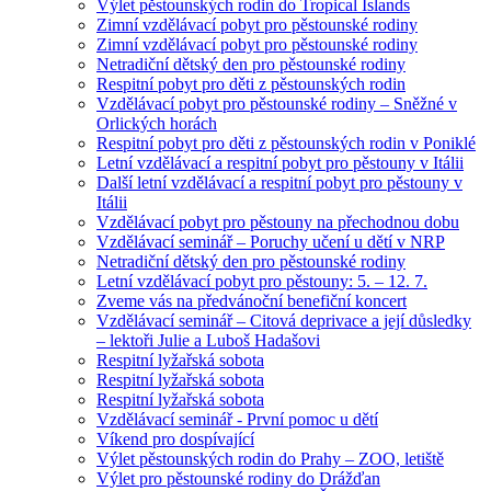
Výlet pěstounských rodin do Tropical Islands
Zimní vzdělávací pobyt pro pěstounské rodiny
Zimní vzdělávací pobyt pro pěstounské rodiny
Netradiční dětský den pro pěstounské rodiny
Respitní pobyt pro děti z pěstounských rodin
Vzdělávací pobyt pro pěstounské rodiny – Sněžné v
Orlických horách
Respitní pobyt pro děti z pěstounských rodin v Poniklé
Letní vzdělávací a respitní pobyt pro pěstouny v Itálii
Další letní vzdělávací a respitní pobyt pro pěstouny v
Itálii
Vzdělávací pobyt pro pěstouny na přechodnou dobu
Vzdělávací seminář – Poruchy učení u dětí v NRP
Netradiční dětský den pro pěstounské rodiny
Letní vzdělávací pobyt pro pěstouny: 5. – 12. 7.
Zveme vás na předvánoční benefiční koncert
Vzdělávací seminář – Citová deprivace a její důsledky
– lektoři Julie a Luboš Hadašovi
Respitní lyžařská sobota
Respitní lyžařská sobota
Respitní lyžařská sobota
Vzdělávací seminář - První pomoc u dětí
Víkend pro dospívající
Výlet pěstounských rodin do Prahy – ZOO, letiště
Výlet pro pěstounské rodiny do Drážďan