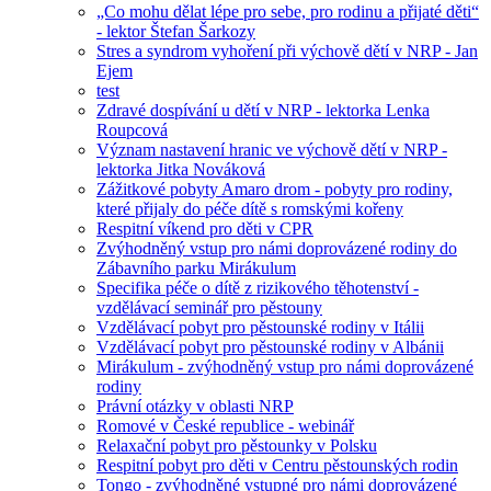
„Co mohu dělat lépe pro sebe, pro rodinu a přijaté děti“
- lektor Štefan Šarkozy
Stres a syndrom vyhoření při výchově dětí v NRP - Jan
Ejem
test
Zdravé dospívání u dětí v NRP - lektorka Lenka
Roupcová
Význam nastavení hranic ve výchově dětí v NRP -
lektorka Jitka Nováková
Zážitkové pobyty Amaro drom - pobyty pro rodiny,
které přijaly do péče dítě s romskými kořeny
Respitní víkend pro děti v CPR
Zvýhodněný vstup pro námi doprovázené rodiny do
Zábavního parku Mirákulum
Specifika péče o dítě z rizikového těhotenství -
vzdělávací seminář pro pěstouny
Vzdělávací pobyt pro pěstounské rodiny v Itálii
Vzdělávací pobyt pro pěstounské rodiny v Albánii
Mirákulum - zvýhodněný vstup pro námi doprovázené
rodiny
Právní otázky v oblasti NRP
Romové v České republice - webinář
Relaxační pobyt pro pěstounky v Polsku
Respitní pobyt pro děti v Centru pěstounských rodin
Tongo - zvýhodněné vstupné pro námi doprovázené