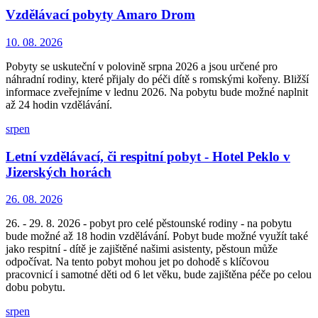
Vzdělávací pobyty Amaro Drom
10. 08. 2026
Pobyty se uskuteční v polovině srpna 2026 a jsou určené pro
náhradní rodiny, které přijaly do péči dítě s romskými kořeny. Bližší
informace zveřejníme v lednu 2026. Na pobytu bude možné naplnit
až 24 hodin vzdělávání.
srpen
Letní vzdělávací, či respitní pobyt - Hotel Peklo v
Jizerských horách
26. 08. 2026
26. - 29. 8. 2026 - pobyt pro celé pěstounské rodiny - na pobytu
bude možné až 18 hodin vzdělávání. Pobyt bude možné využít také
jako respitní - dítě je zajištěné našimi asistenty, pěstoun může
odpočívat. Na tento pobyt mohou jet po dohodě s klíčovou
pracovnicí i samotné děti od 6 let věku, bude zajištěna péče po celou
dobu pobytu.
srpen