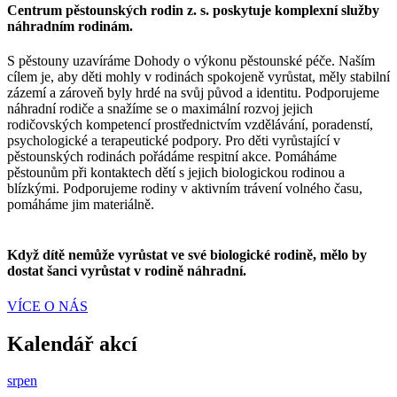
Centrum pěstounských rodin z. s. poskytuje komplexní služby
náhradním rodinám.
S pěstouny uzavíráme Dohody o výkonu pěstounské péče. Naším
cílem je, aby děti mohly v rodinách spokojeně vyrůstat, měly stabilní
zázemí a zároveň byly hrdé na svůj původ a identitu. Podporujeme
náhradní rodiče a snažíme se o maximální rozvoj jejich
rodičovských kompetencí prostřednictvím vzdělávání, poradenstí,
psychologické a terapeutické podpory. Pro děti vyrůstající v
pěstounských rodinách pořádáme respitní akce. Pomáháme
pěstounům při kontaktech dětí s jejich biologickou rodinou a
blízkými. Podporujeme rodiny v aktivním trávení volného času,
pomáháme jim materiálně.
Když dítě nemůže vyrůstat ve své biologické rodině, mělo by
dostat šanci vyrůstat v rodině náhradní.
VÍCE O NÁS
Kalendář akcí
srpen