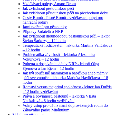
Vzdělávací pobyty Amaro Drom
Jak zvládnout pěstounskou péči
Jak zvládnout pěstounskou péči na přechodnou dobu
Cesty Romů - Písně Romů - vzdělávací pobyt pro
náhradní rodiny
Jarní tvoření pro pěstounky
Přípravy žadatelů o NRP
Jak zvládnout dlouhodobou pěstounskou péči – lektor
Štefan Šarkozy – 12 hodin
Terapeutické rodičovství – lektorka Martina Vančáková
– 12 hodin
Problematika závislostí – lektorka Alexandra
Vokurková – 12 hodin
Puberta a dospívání u dětí v NRP - lektoři Olga
Ejemová a Jan Ejem – 12 hodin
Jak být současně maminkou a babičkou aneb mám v
péči své vnouče – lektorka Markéta Havlíčková – 18
hodin
Romství versus majoritní společnost - lektor Jan Dužda
- 12 hodin vzdělávání
Práva a povinnosti pěstounů - lektorka Vlasta
Neckařová - 6 hodin vzdělávání
Volný vstup pro děti z námi doprovázených rodin do
Zábavního parku Mirákulum
Sklad pro pěstouny