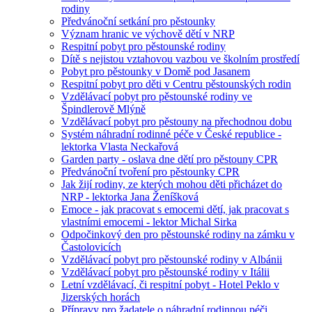
rodiny
Předvánoční setkání pro pěstounky
Význam hranic ve výchově dětí v NRP
Respitní pobyt pro pěstounské rodiny
Dítě s nejistou vztahovou vazbou ve školním prostředí
Pobyt pro pěstounky v Domě pod Jasanem
Respitní pobyt pro děti v Centru pěstounských rodin
Vzdělávací pobyt pro pěstounské rodiny ve
Špindlerově Mlýně
Vzdělávací pobyt pro pěstouny na přechodnou dobu
Systém náhradní rodinné péče v České republice -
lektorka Vlasta Neckařová
Garden party - oslava dne dětí pro pěstouny CPR
Předvánoční tvoření pro pěstounky CPR
Jak žijí rodiny, ze kterých mohou děti přicházet do
NRP - lektorka Jana Ženíšková
Emoce - jak pracovat s emocemi dětí, jak pracovat s
vlastními emocemi - lektor Michal Sirka
Odpočinkový den pro pěstounské rodiny na zámku v
Častolovicích
Vzdělávací pobyt pro pěstounské rodiny v Albánii
Vzdělávací pobyt pro pěstounské rodiny v Itálii
Letní vzdělávací, či respitní pobyt - Hotel Peklo v
Jizerských horách
Přípravy pro žadatele o náhradní rodinnou péči