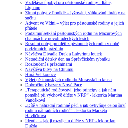
Vzdělávací pobyt pro pěstounské rodiny - Itálie,
Lignano
Zimní pobyt v Poniklé – lyžování, sáňkování, hrátky na
sněhu
Advent ve Vídni – výlet pro pěstounské rodiny a jejich
přátele
Podzimní setkání pěstounských rodin na Mazurových
chalupách v novohradeckých lesích
Respitní pobyt pro děti z pěstounských rodin v době
podzimních prázdnin
Návštěva Divadla Drak a Labyrintu loutek
Netradiční dětský den na Správčickém rybníku
Rozloučení s prázdninami
Návštěva bitvy na Chlumu
Hurá Velikonoce
Výlet pěstounských rodin do Moravského krasu
Dobročinný bazar v Nové Pace
„Terapeutické rodičovství, jeho principy a jak nám
pomáhá při výchově dítěte v NRP“ - lektorka Martina
Vančáková
„Dítě v náhradní rodinné péči a jak ovlivňuje celou širší
rodinu náhradních rodičů“ - lektorka Markéta
Havlíčková
Identita – jak ji rozvíjet u dítěte v NRP - lektor Jan
Dužda