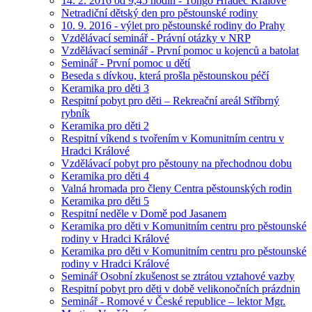
14. 2. 2016 od 9,45 hodin - Tongo Hradec Králové
Netradiční dětský den pro pěstounské rodiny
10. 9. 2016 - výlet pro pěstounské rodiny do Prahy
Vzdělávací seminář - Právní otázky v NRP
Vzdělávací seminář - První pomoc u kojenců a batolat
Seminář - První pomoc u dětí
Beseda s dívkou, která prošla pěstounskou péčí
Keramika pro děti 3
Respitní pobyt pro děti – Rekreační areál Stříbrný
rybník
Keramika pro děti 2
Respitní víkend s tvořením v Komunitním centru v
Hradci Králové
Vzdělávací pobyt pro pěstouny na přechodnou dobu
Keramika pro děti 4
Valná hromada pro členy Centra pěstounských rodin
Keramika pro děti 5
Respitní neděle v Domě pod Jasanem
Keramika pro děti v Komunitním centru pro pěstounské
rodiny v Hradci Králové
Keramika pro děti v Komunitním centru pro pěstounské
rodiny v Hradci Králové
Seminář Osobní zkušenost se ztrátou vztahové vazby
Respitní pobyt pro děti v době velikonočních prázdnin
Seminář - Romové v České republice – lektor Mgr.